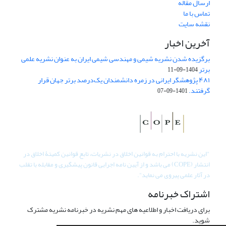
ارسال مقاله
تماس با ما
نقشه سایت
آخرین اخبار
برگزیده شدن نشریه شیمی و مهندسی شیمی ایران به عنوان نشریه علمی
برتر
1404-09-11
۴۸۱ پژوهشگر ایرانی در زمره دانشمندان یک‌درصد برتر جهان قرار
گرفتند.
1401-09-07
"
این نشریه با احترام به قوانین اخلاق در نشریات، تابع قوانین کمیتۀ اخلاق در
انتشار (COPE) می باشد و از آیین نامه اجرایی قانون پیشگیری و مقابله با تقلب
در آثار علمی پیروی می نماید".
اشتراک خبرنامه
برای دریافت اخبار و اطلاعیه های مهم نشریه در خبرنامه نشریه مشترک
شوید.