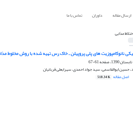
ارسال مقاله
داوران
تماس با ما
 اختلاط مذابی
یکی نانوکامپوزیت های پلی پروپیلن ـ خاک رس تهیه شده با روش مخلوط مذا
61-67
، حسین ابوالقاسمی، سید جواد احمدی، سهرابعلی قربانیان
اصل مقاله
518.34 K