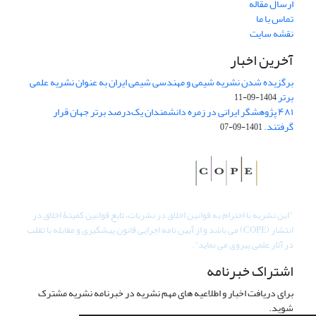
ارسال مقاله
تماس با ما
نقشه سایت
آخرین اخبار
برگزیده شدن نشریه شیمی و مهندسی شیمی ایران به عنوان نشریه علمی
برتر
1404-09-11
۴۸۱ پژوهشگر ایرانی در زمره دانشمندان یک‌درصد برتر جهان قرار
گرفتند.
1401-09-07
"
این نشریه با احترام به قوانین اخلاق در نشریات، تابع قوانین کمیتۀ اخلاق در
انتشار (COPE) می باشد و از آیین نامه اجرایی قانون پیشگیری و مقابله با تقلب
در آثار علمی پیروی می نماید".
اشتراک خبرنامه
برای دریافت اخبار و اطلاعیه های مهم نشریه در خبرنامه نشریه مشترک
شوید.