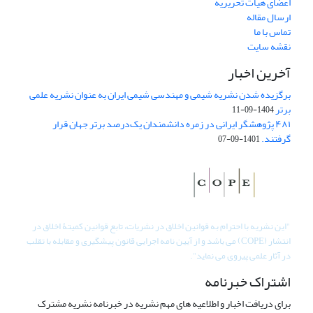
اعضای هیات تحریریه
ارسال مقاله
تماس با ما
نقشه سایت
آخرین اخبار
برگزیده شدن نشریه شیمی و مهندسی شیمی ایران به عنوان نشریه علمی
برتر
1404-09-11
۴۸۱ پژوهشگر ایرانی در زمره دانشمندان یک‌درصد برتر جهان قرار
گرفتند.
1401-09-07
"
این نشریه با احترام به قوانین اخلاق در نشریات، تابع قوانین کمیتۀ اخلاق در
انتشار (COPE) می باشد و از آیین نامه اجرایی قانون پیشگیری و مقابله با تقلب
در آثار علمی پیروی می نماید".
اشتراک خبرنامه
برای دریافت اخبار و اطلاعیه های مهم نشریه در خبرنامه نشریه مشترک