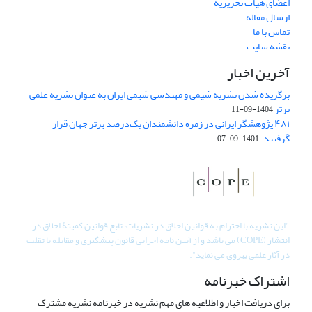
اعضای هیات تحریریه
ارسال مقاله
تماس با ما
نقشه سایت
آخرین اخبار
برگزیده شدن نشریه شیمی و مهندسی شیمی ایران به عنوان نشریه علمی
برتر
1404-09-11
۴۸۱ پژوهشگر ایرانی در زمره دانشمندان یک‌درصد برتر جهان قرار
گرفتند.
1401-09-07
"
این نشریه با احترام به قوانین اخلاق در نشریات، تابع قوانین کمیتۀ اخلاق در
انتشار (COPE) می باشد و از آیین نامه اجرایی قانون پیشگیری و مقابله با تقلب
در آثار علمی پیروی می نماید".
اشتراک خبرنامه
برای دریافت اخبار و اطلاعیه های مهم نشریه در خبرنامه نشریه مشترک