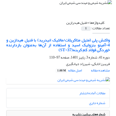
کلیدواژه‌ها =
فنیل هیدرازین
تعداد مقالات:
1
واکنش پلی (متیل متاکریلات/مالئیک انیدرید) با فنیل هیدازین و
4-آمینو بنزوئیک اسید و استفاده از آن‌ها به‌عنوان بازدارنده
خوردگی فولاد کم کربنه(ST-37)
دوره 41، شماره 3، پاییز 1401، صفحه
97-110
فریبرز اتابکی، شهرزاد جهانگیری
مشاهده مقاله
اصل مقاله
1.08 M
مقالات آماده انتشار
شماره جاری
شماره‌های پیشین نشریه