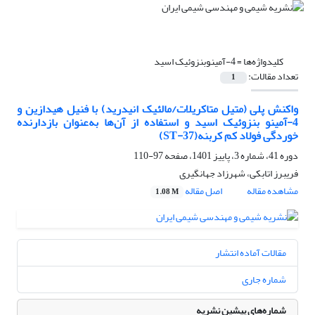
کلیدواژه‌ها =
4-آمینوبنزوئیک اسید
تعداد مقالات:
1
واکنش پلی (متیل متاکریلات/مالئیک انیدرید) با فنیل هیدازین و
4-آمینو بنزوئیک اسید و استفاده از آن‌ها به‌عنوان بازدارنده
خوردگی فولاد کم کربنه(ST-37)
دوره 41، شماره 3، پاییز 1401، صفحه
97-110
فریبرز اتابکی، شهرزاد جهانگیری
مشاهده مقاله
اصل مقاله
1.08 M
مقالات آماده انتشار
شماره جاری
شماره‌های پیشین نشریه