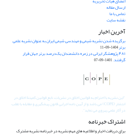
اعضای هیات تحریریه
ارسال مقاله
تماس با ما
نقشه سایت
آخرین اخبار
برگزیده شدن نشریه شیمی و مهندسی شیمی ایران به عنوان نشریه علمی
برتر
1404-09-11
۴۸۱ پژوهشگر ایرانی در زمره دانشمندان یک‌درصد برتر جهان قرار
گرفتند.
1401-09-07
"
این نشریه با احترام به قوانین اخلاق در نشریات، تابع قوانین کمیتۀ اخلاق در
انتشار (COPE) می باشد و از آیین نامه اجرایی قانون پیشگیری و مقابله با تقلب
در آثار علمی پیروی می نماید".
اشتراک خبرنامه
برای دریافت اخبار و اطلاعیه های مهم نشریه در خبرنامه نشریه مشترک