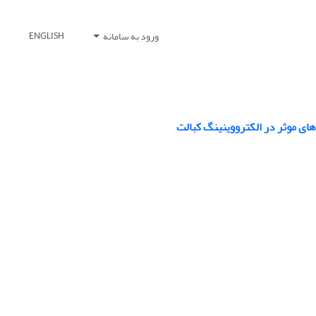
ورود به سامانه
ENGLISH
ای موثر در الکترووینینگ کبالت