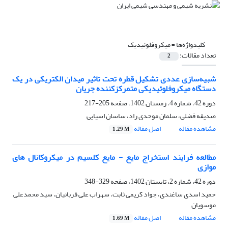
کلیدواژه‌ها =
میکروفلوئیدیک
تعداد مقالات:
2
شبیه‌سازی عددی تشکیل قطره تحت تاثیر میدان الکتریکی در یک
دستگاه میکروفلوئیدیکی متمرکزکننده جریان
دوره 42، شماره 4، زمستان 1402، صفحه
205-217
صدیقه فضلی، سلمان موحدی راد، ساسان اسیایی
مشاهده مقاله
اصل مقاله
1.29 M
مطالعه‌ فرایند استخراج مایع - مایع کلسیم در میکروکانال های
موازی
دوره 42، شماره 2، تابستان 1402، صفحه
329-348
حمید اسدی ساغندی، جواد کریمی ثابت، سهراب علی قربانیان، سید محمدعلی
موسویان
مشاهده مقاله
اصل مقاله
1.69 M