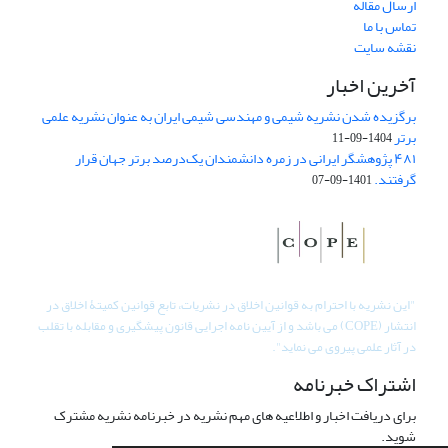
ارسال مقاله
تماس با ما
نقشه سایت
آخرین اخبار
برگزیده شدن نشریه شیمی و مهندسی شیمی ایران به عنوان نشریه علمی
برتر
1404-09-11
۴۸۱ پژوهشگر ایرانی در زمره دانشمندان یک‌درصد برتر جهان قرار
گرفتند.
1401-09-07
"
این نشریه با احترام به قوانین اخلاق در نشریات، تابع قوانین کمیتۀ اخلاق در
انتشار (COPE) می باشد و از آیین نامه اجرایی قانون پیشگیری و مقابله با تقلب
در آثار علمی پیروی می نماید".
اشتراک خبرنامه
برای دریافت اخبار و اطلاعیه های مهم نشریه در خبرنامه نشریه مشترک
شوید.