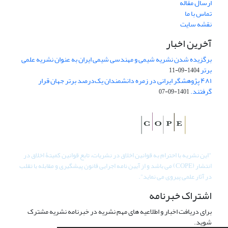
ارسال مقاله
تماس با ما
نقشه سایت
آخرین اخبار
برگزیده شدن نشریه شیمی و مهندسی شیمی ایران به عنوان نشریه علمی
برتر
1404-09-11
۴۸۱ پژوهشگر ایرانی در زمره دانشمندان یک‌درصد برتر جهان قرار
گرفتند.
1401-09-07
"
این نشریه با احترام به قوانین اخلاق در نشریات، تابع قوانین کمیتۀ اخلاق در
انتشار (COPE) می باشد و از آیین نامه اجرایی قانون پیشگیری و مقابله با تقلب
در آثار علمی پیروی می نماید".
اشتراک خبرنامه
برای دریافت اخبار و اطلاعیه های مهم نشریه در خبرنامه نشریه مشترک
شوید.