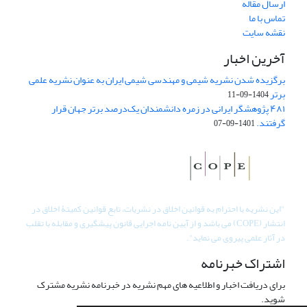
ارسال مقاله
تماس با ما
نقشه سایت
آخرین اخبار
برگزیده شدن نشریه شیمی و مهندسی شیمی ایران به عنوان نشریه علمی
برتر
1404-09-11
۴۸۱ پژوهشگر ایرانی در زمره دانشمندان یک‌درصد برتر جهان قرار
گرفتند.
1401-09-07
"
این نشریه با احترام به قوانین اخلاق در نشریات، تابع قوانین کمیتۀ اخلاق در
انتشار (COPE) می باشد و از آیین نامه اجرایی قانون پیشگیری و مقابله با تقلب
در آثار علمی پیروی می نماید".
اشتراک خبرنامه
برای دریافت اخبار و اطلاعیه های مهم نشریه در خبرنامه نشریه مشترک
شوید.