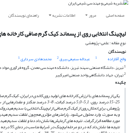
صفحه اصلی
مرور
اطلاعات نشریه
راهنمای نویسندگان
لیچینگ انتخابی روی از پسماند کیک گرم صافی کارخانه ه
نوع مقاله : علمی-پژوهشی
نویسندگان
1
2
1
والح آقازاده
عبداله سمیعی بیرق
محمدهادی سرداری
1
تبریز، دانشگاه صنعتی سهند تبریز، دانشکده مهندسی معدن، گروه فرآوری مواد 
2
تهران، جهاد دانشگاهی واحد صنعتی امیرکبیر
چکیده
یکی از پسماندهای با ارزش کارخانه های تولید روی کاتدی در ایران، کیک گرم 
25-15 درصد روی، 5
1-5
0 درصد کبالت، 8-3 درصد منگنز و مق
/
/
پژوهش، برای انحلال روی از کیک گرم صافی از لیچینگ انتخابی با سدیم هیدر
و به صورت
وارد محلول می‌شود. پارامترهای مؤثری هم‌چون غلظت سدیم هیدرو
مورد مطالعه قرار گرفت. نتیجه‌ های آزمایش‌ها نشان داد دما و غلظت سدیم هیدروکس