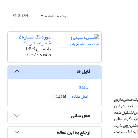
ورود به سامانه
ENGLISH
دوره 33، شماره 2 -
شماره پیاپی 72
تابستان 1393
صفحه
71-77
فایل ها
XML
اصل مقاله
1.27 M
یک صافی دارای
لقی کرد. در این
کس تشکیل داده
هم رسانی
 کیک گرم صافی
حلال روی دارد.
ارجاع به این مقاله
نتیجه‌ ها نشان داد که در دو مرحله لیچینگ در شرایط مناسب در دمای 95 درجه سلسیوس، غلظت 8 مولار سدیم هیدروکسید، نسبت جامد به محلول(گرم بر میلی لیتر) 1 به 10، سرعت