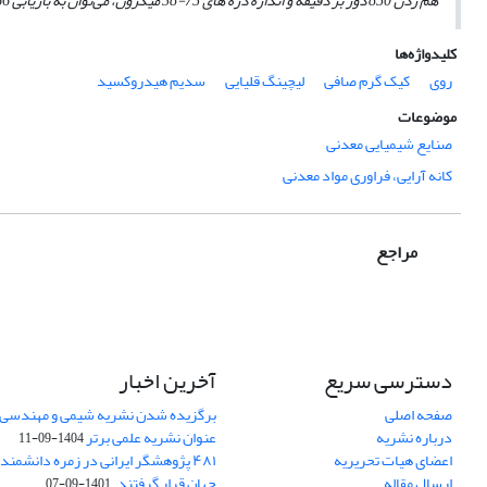
هم زدن 850 دور بر دقیقه و اندازه ذره‌ های 75-38 میکرون، می‌توان به بازیابی 66
کلیدواژه‌ها
روی
کیک گرم صافی
لیچینگ قلیایی
سدیم هیدروکسید
موضوعات
صنایع شیمیایی معدنی
کانه آرایی، فراوری مواد معدنی
مراجع
دسترسی سریع
آخرین اخبار
صفحه اصلی
برگزیده شدن نشریه شیمی و مهندسی ش
درباره نشریه
عنوان نشریه علمی برتر
1404-09-11
اعضای هیات تحریریه
۴۸۱ پژوهشگر ایرانی در زمره دانشمن
ارسال مقاله
جهان قرار گرفتند.
1401-09-07