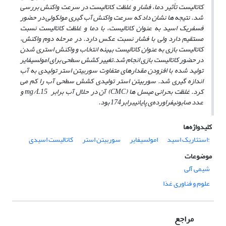
کاتالیست تأثیر دما، فشار و غلظت کاتالیست در سرعت واکنش بررسی
شد. نتیجه‌ ها نشان داد که سرعت واکنش آب گیری مولکولی در حضور
فسفریک اسید به عنوان کاتالیست، با دما و غلظت کاتالیست نسبت
مستقیم دارد ولی با فشار نسبت عکس دارد. در مرحله دوم واکنش،
کاتالیست بازی به عنوان کاتالیست بهینه انتخاب و واکنش استری شدن
در حضور کاتالیست بازی انجام شد.تغییر کشش سطحی برای امولسیفایر
تولید شده با افزودن مقدارهای متفاوت سوربیتن استر تولیدی به آب
اندازه گیری شد.
سوربیتن استر تولیدی کشش سطحی آب را کم می‌
کرد. غلظت بحرانی میسل ها
(CMC)
آن در حلال آب برابر
mg/L
15 و
عدد صابونی
فراورده‌ی پایانی
برابر174 بود.
کلیدواژه‌ها
:استئاریک اسید
امولسیفایر
سوربیتن استر
کاتالیست اسیدی
موضوعات
شیمی آلی
علوم و فناوری غذا
مراجع