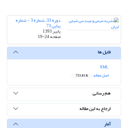
دوره 33، شماره 3 - شماره
پیاپی 73
پاییز 1393
صفحه
19-24
فایل ها
XML
اصل مقاله
753.01 K
هم رسانی
ارجاع به این مقاله
آمار