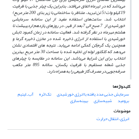
می‌باشد که در تیرماه اتفاق می‌افتد. بنابراین یک چیلر جذبی با ظرفیت
19 کیلو وات (5 تن تبرید، متناظر با ساختمانی با زیر بنای 200 متر مربع)
انتخاب شد. ساعت‌های استفاده مفید از این سامانه سرمایشی
خورشیدی از 7 صبح الی 7 بعد از ظهر، در روزهای یازدهم اردیبهشت تا
هشتم مهرماه در نظر گرفته شد. فعالیت سامانه در زمان کمبود تابش
خورشیدی با استفاده از انرژی ذخیره شده در مخزن ذخیره گرما و
همچنین یک گرم‌کن کمکی ادامه می‌یابد. نتیجه های اقتصادی نشان
می‌دهد که کلکتور لوله‌ ای تخلیه شده با مساحت 30 متر مربع بهترین
انتخاب برای این شرایط می‌باشد. این سامانه در مقایسه با چیلرهای
جذبی شعله مستقیم با ظرفیت یکسان، سالانه 895 متر مکعب
صرفه‌جویی در مصرف گاز طبیعی را به همراه دارد.
کلیدواژه‌ها
سرمایش جذبی مدد یافته با انرژی خورشیدی
تک اثره
آب ـ لیتیم
برومید
شبیه‌سازی
بهینه‌سازی
موضوعات
انرژی، انتقال حرارت