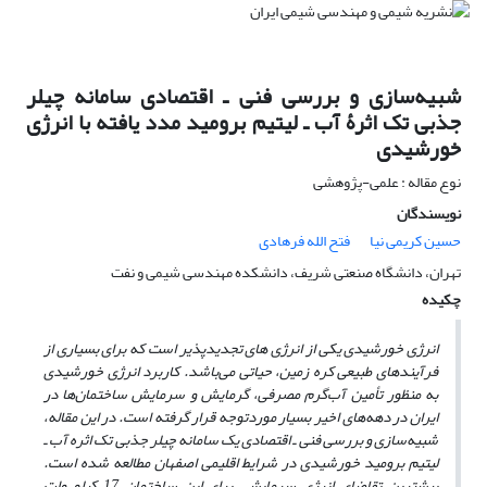
شبیه‌سازی و بررسی فنی ـ اقتصادی سامانه چیلر
جذبی تک اثرۀ آب ـ لیتیم برومید مدد یافته با انرژی
خورشیدی
نوع مقاله : علمی-پژوهشی
نویسندگان
حسین کریمی نیا
فتح الله فرهادی
تهران، دانشگاه صنعتی شریف، دانشکده مهندسی شیمی و نفت
چکیده
انرژی خورشیدی یکی از انرژی های تجدیدپذیر است که برای بسیاری از
فرآیندهای طبیعی کره زمین، حیاتی می‌باشد. کاربرد انرژی خورشیدی
به منظور تأمین آب‌گرم مصرفی، گرمایش و سرمایش ساختمان‌ها در
ایران در دهه‌های اخیر بسیار موردتوجه قرار گرفته است. در این مقاله،
شبیه‌سازی و بررسی فنی ـ اقتصادی یک سامانه چیلر جذبی تک اثره آب ـ
لیتیم برومید خورشیدی در شرایط اقلیمی اصفهان مطالعه شده است.
بیشترین تقاضای انرژی سرمایشی برای این ساختمان 17 کیلو وات