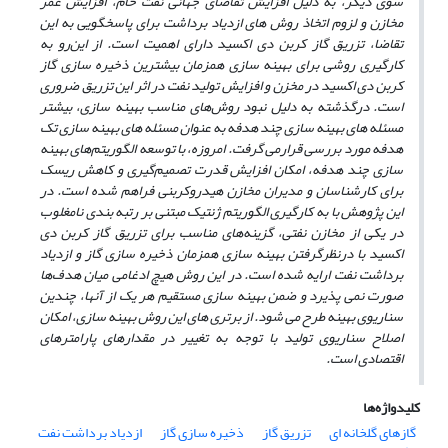
سوی دیگر، به دلیل افزایش تقاضای جهانی نفت خام، افزایش عمر
مخازن و لزوم اتخاذ روش های ازدیاد برداشت برای پاسخگویی به این
تقاضا، تزریق گاز کربن دی اکسید دارای اهمیت است. از این‌رو به
‌کارگیری روشی برای بهینه سازی همزمان بیشترین ذخیره سازی گاز
کربن دی اکسید در مخزن و افزایش تولید نفت در اثر این تزریق ضروری
است. درگذشته به دلیل نبود روش‌های مناسب بهینه سازی، بیشتر
مسئله‌ های بهینه‌ سازی چند هدفه به عنوان مسئله های بهینه سازی تک
هدفه مورد بررسی قرارمی ‌گرفت. امروزه، با توسعه الگوریتم‌های بهینه
سازی چند هدفه، امکان افزایش قدرت تصمیم‌گیری و کاهش ریسک
برای کارشناسان و مدیران مخازن هیدروکربنی فراهم شده است. در
این پژوهش با به‌ کارگیری الگوریتم ژنتیک مبتنی بر رتبه بندی نامغلوب
در یکی از مخازن نفتی، گزینه‌های مناسب برای تزریق گاز کربن دی
اکسید با درنظرگرفتن بهینه سازی همزمان ذخیره سازی گاز و ازدیاد
برداشت نفت ارایه شده است. در این روش هیچ ادغامی میان هدف‌ها
صورت نمی ‌پذیرد و ضمن بهینه ‌سازی مستقیم هر یک از آنها، چندین
سناریوی بهینه طرح می‌ شود. از برتری‌ های این روش بهینه سازی، امکان
اصلاح سناریوی تولید با توجه به تغییر در مقدارهای پارامترهای
اقتصادی است.
کلیدواژه‌ها
گازهای گلخانه ای
تزریق گاز
ذخیره سازی گاز
ازدیاد برداشت نفت