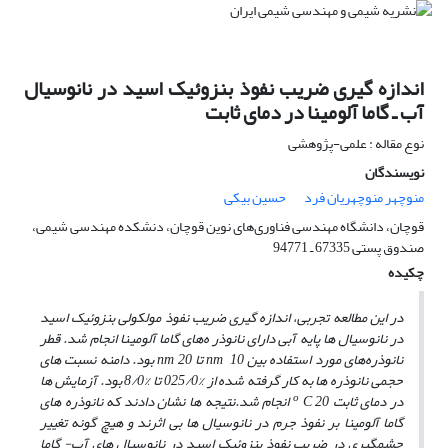
اندازه گیری ضریب نفوذ بنزوئیک اسید در نانوسیال
آب ـ گاما آلومینا در دمای ثابت
نوع مقاله : علمی-پژوهشی
نویسندگان
منوچهر منوچهریان فرد
حسین بیکی
قوچان، دانشگاه مهندسی فناوری‌های نوین قوچان، دنشکده مهندسی شیمی،
صندوق پستی 67335 ـ 94771
چکیده
در این مطالعه تجربی، اندازه گیری ضریب نفوذ مولکولی بنزوئیک اسید
در نانوسیال‌ ها پایه آبی دارای نانوذر ه‌های گاما آلومینا انجام شد. قطر
نانوذره‌های مورد استفاده بین nm 10 تا nm 20 بود. دامنه نسبت‌ های
حجمی نانوذره ‌ها به‌ کار گرفته شده از %025/0 تا %8/0 بود. آزمایش ‌ها
o
در دمای ثابت
C 20 انجام شد.نتیجه‌ ها نشان دادند که نانوذره‌ های
گاما آلومینا بر نفوذ جرم در نانوسیال‌ ها بی‌ اثرند و هیچ گونه تغییر
چشمگیری در ضریب نفوذ بنزوئیک اسید در نانوسیال‌ های آب- گاما