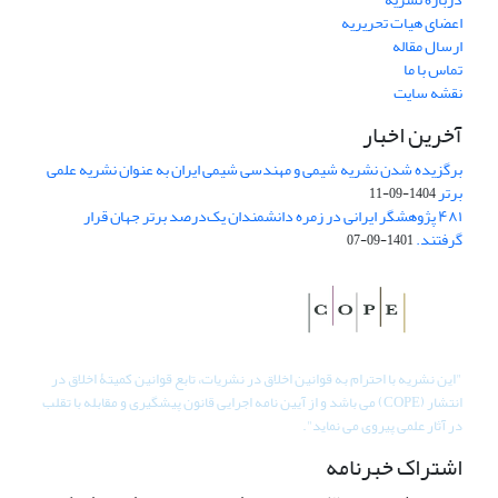
اعضای هیات تحریریه
ارسال مقاله
تماس با ما
نقشه سایت
آخرین اخبار
برگزیده شدن نشریه شیمی و مهندسی شیمی ایران به عنوان نشریه علمی
برتر
1404-09-11
۴۸۱ پژوهشگر ایرانی در زمره دانشمندان یک‌درصد برتر جهان قرار
گرفتند.
1401-09-07
"
این نشریه با احترام به قوانین اخلاق در نشریات، تابع قوانین کمیتۀ اخلاق در
انتشار (COPE) می باشد و از آیین نامه اجرایی قانون پیشگیری و مقابله با تقلب
در آثار علمی پیروی می نماید".
اشتراک خبرنامه