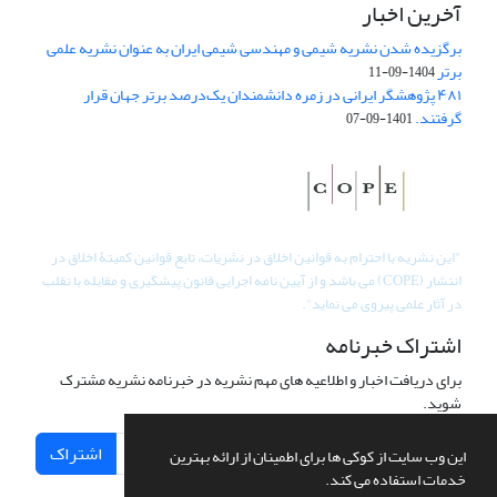
آخرین اخبار
برگزیده شدن نشریه شیمی و مهندسی شیمی ایران به عنوان نشریه علمی
برتر
1404-09-11
۴۸۱ پژوهشگر ایرانی در زمره دانشمندان یک‌درصد برتر جهان قرار
گرفتند.
1401-09-07
"
این نشریه با احترام به قوانین اخلاق در نشریات، تابع قوانین کمیتۀ اخلاق در
انتشار (COPE) می باشد و از آیین نامه اجرایی قانون پیشگیری و مقابله با تقلب
در آثار علمی پیروی می نماید".
اشتراک خبرنامه
برای دریافت اخبار و اطلاعیه های مهم نشریه در خبرنامه نشریه مشترک
شوید.
اشتراک
این وب سایت از کوکی ها برای اطمینان از ارائه بهترین
خدمات استفاده می کند.