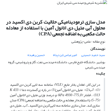
مدل سازی ترمودینامیکی حلالیت کربن دی اکسید در
محلول آبی متیل دی اتانول آمین با استفاده از معادله
حالت مکعبی به اضافه تجمعی (CPA)
نوع مقاله : علمی-پژوهشی
نویسندگان
سید حمید حسینی
امیرعباس ایزدپناه
حسین رهیده
بوشهر، دانشگاه خلیج فارس، دانشکده مهندسی نفت، گاز و پتروشیمی، گروه
مهندسی شیمی
چکیده
در این کار، تعادل بخار مایع (VLE) سامانه سه تایی کربن دی اکسید
(1)- آب(2)- متیل دی اتانول آمین(3) در بازه‌ ی گسترده دما (K 433-
313) ، فشار (kPa 4930-775
0) و درصد وزنی متیل دی اتانول آمین
/
(75-5) با استفاده از معادله‌ ی حالت مکعبی به اضافه تجمعی (CPA) مدل‌
سازی شد. مدل سازی سامانه سه تایی کربن دی اکسید ـ آب ـ متیل دی
اتانول آمین با دو روش متفاوت صورت پذیرفت. روش اول: بهینه سازی