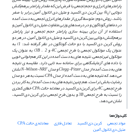
پارامترهای انرژی و حجم تجمعی با فرض این که مقدار پارامتر برهم‌کنش
دوتایی (k
) بین کربن دی اکسید و متیل دی اتانول آمین برابر با صفر
ij
‌باشد. روش دوم: متوسط گیری از مقدارهای انرژی تجمعی به دست آمده
در دماهای گوناگون و در درصدهای وزنی متفاوت متیل دی اتانول آمین و
استفاده از آن برای بهینه سازی پارامتر حجم تجمعی و نیز پارامتر
برهم‌کنش دوتایی بین کربن دی اکسید و متیل دی اتانول آمین. در هر دو
روش کربن دی اکسید با دو حالت گوناگون در نظر گرفته شد: 1) به
عنوان یک مولکول تجمعی با طرح تجمعی 4C و 3B . 2) به عنوان یک
مولکول غیرتجمعی. نتیجه ‌های به ‌دست آمده در این کار هم‌خوانی خوبی
با داده ‌های آزمایشگاهی برای سامانه سه تایی دارد. مقایسه‌ ی نتیجه‌
های به دست آمده از مدل Clegg-Pitzer و مدل N-Wilson-NRF نشان
می‌ دهد که نتیجه‌ های به دست آمده از مدل CPA نسبت به هر دو مدل
رضایت بخش ‌تر است. هم چنین نتیجه‌ های به دست آمده از به کار بردن
طرح تجمعی 4C برای کربن دی اکسید در معادله حالت CPA خطای کمتری
را نسبت به طرح تجمعی 3B و بدون طرح تجمعی برای کربن دی ‌اکسید،
نشان می‌ دهد.
کلیدواژه‌ها
مواد تجمعی
کربن دی اکسید
تعادل فازی
معادله ی حالت CPA
متیل دی اتانول آمین