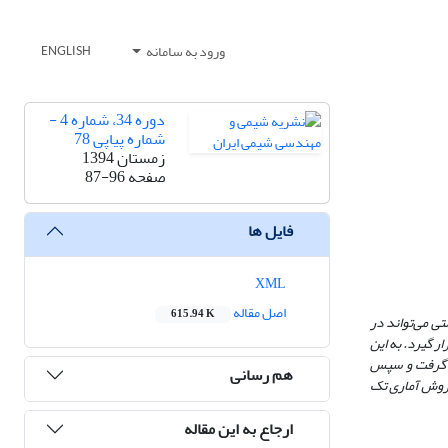
ورود به سامانه
ENGLISH
دوره 34، شماره 4 -
شماره پیاپی 78
زمستان 1394
صفحه
87-96
فایل ها
XML
اصل مقاله
615.94 K
ی می‌تواند در
 گیرد. به این
یزان رشد سلولی موردبررسی قرار گرفت و سپس
هم رسانی
ه روش آماری تک
ارجاع به این مقاله