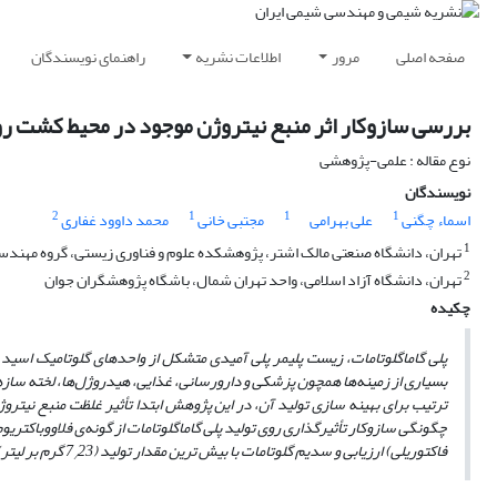
صفحه اصلی
مرور
اطلاعات نشریه
راهنمای نویسندگان
بررسی سازوکار اثر منبع نیتروژن موجود در محیط کشت روی pH محیط و تولید پلی گاماگلوتامات 
نوع مقاله : علمی-پژوهشی
نویسندگان
2
1
1
1
اسماء چگنی
علی بهرامی
مجتبی خانی
محمد داوود غفاری
1
تهران، دانشگاه صنعتی مالک اشتر، پژوهشکده علوم و فناوری زیستی، گروه مهند
2
تهران، دانشگاه آزاد اسلامی، واحد تهران شمال، باشگاه پژوهشگران جوان
چکیده
پلی گاماگلوتامات، زیست پلیمر پلی آمیدی متشکل از واحدهای گلوتامیک اسید
بسیاری از زمینه‌ها همچون پزشکی و دارورسانی، غذایی، هیدروژل‌ها، لخته ساز
چگونگی سازوکار تأثیرگذاری روی تولید پلی گاماگلوتامات از گونه‌ی فلاووباکتری
فاکتوریلی) ارزیابی و سدیم گلوتامات با بیش ‌ترین مقدار تولید (7
23 گرم بر لیتر)‌ و همچنین ارزان و در دسترس بودن به‌عنوان منبع نیتروژن انتخاب شد.
/