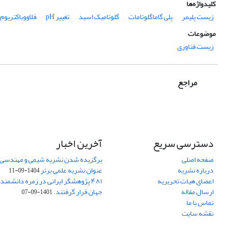
کلیدواژه‌ها
زیست پلیمر
پلی گاماگلوتامات
گلوتامیک اسید
تغییر pH
فلاووباکتریوم
موضوعات
زیست فناوری
مراجع
دسترسی سریع
آخرین اخبار
صفحه اصلی
برگزیده شدن نشریه شیمی و مهندسی ش
درباره نشریه
عنوان نشریه علمی برتر
1404-09-11
اعضای هیات تحریریه
۴۸۱ پژوهشگر ایرانی در زمره دانشمن
ارسال مقاله
جهان قرار گرفتند.
1401-09-07
تماس با ما
نقشه سایت