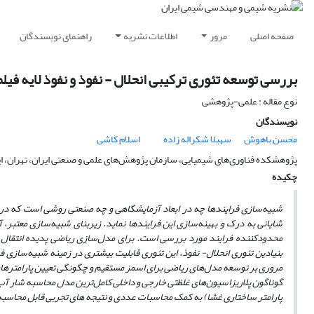
صفحه اصلی
مرور
اطلاعات نشریه
راهنمای نویسندگان
بررسی توسعه تئوری ترکیبی انحلال - نفوذ و نفوذ لایه ف
نوع مقاله : علمی-پژوهشی
نویسندگان
محسن باهوش
سهیلا شکراله زاده
اسلام کاشی
پژوهشکده فناوری‌های شیمیایی، سازمان پژوهش‌های علمی و صنعتی ایران، تهران، ای
چکیده
شبیه‌سازی فرایندها چه در ابعاد آزمایشگاهی و چه صنعتی روشی است که در ص
شایانی به درک و بهینه‌سازی این فرایندها نماید. زیربنای شبیه‌سازی معتبر، 
محدودکننده فرایند مورد بررسی است. برای مدل‌سازی ریاضی پدیده انتقال جر
بنیادین تئوری انحلال- نفوذ، این تئوری قابلیت بیشتری در زمینه شبیه‌سازی فر
مروری بر توسعه مدل‌های ریاضی برای اسمز مستقیم و چگونگی تعیین پارامترهای 
گوناگون پلاریزاسیون‌های غلظتی خارجی و داخلی کامل‌ترین مدل محاسبه شار آب
پارامتر ساختاری غشا) به کمک محاسبات عددی و نتیجه های تجربی قابل محاسب