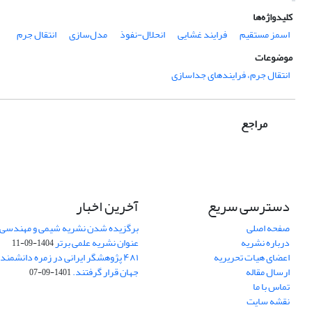
کلیدواژه‌ها
اسمز مستقیم
فرایند غشایی
انحلال-نفوذ
مدل‌سازی
انتقال جرم
موضوعات
انتقال جرم، فرایندهای جداسازی
مراجع
دسترسی سریع
آخرین اخبار
صفحه اصلی
برگزیده شدن نشریه شیمی و مهندسی ش
درباره نشریه
عنوان نشریه علمی برتر
1404-09-11
اعضای هیات تحریریه
۴۸۱ پژوهشگر ایرانی در زمره دانشمن
ارسال مقاله
جهان قرار گرفتند.
1401-09-07
تماس با ما
نقشه سایت