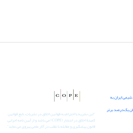
یمی ایران به
دان یک‌درصد برتر
"
این نشریه با احترام به قوانین اخلاق در نشریات، تابع قوانین
کمیتۀ اخلاق در انتشار (COPE) می باشد و از آیین نامه اجرایی
قانون پیشگیری و مقابله با تقلب در آثار علمی پیروی می نماید".