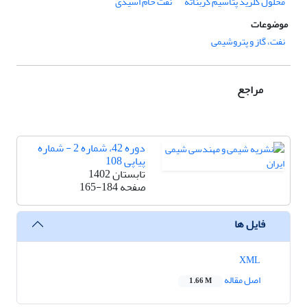
محلول کلرید پتاسیم کربناته
نفت خام اسیدی
موضوعات
نفت، گاز و پتروشیمی
مراجع
دوره 42، شماره 2 - شماره
پیاپی 108
تابستان 1402
صفحه
165-184
فایل ها
XML
اصل مقاله
1.66 M