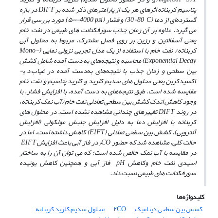
پتاسیم کربناته اثرهای هر یک از
پارامترهای ذکر شده بر
DIFT
در بازه
گسترده‌ای از دما (
C
°‏
30-80) و فشار (
psi
‏ ۵۰۰-4000) مورد بررسی قرار
می‏ گیرد. علاوه بر آن زمان جذب سورفکتانت‏ های طبیعی در نفت خام
یعنی آسفالتین و رزین بر روی فصل مشترک، مربوط به محلول آبی
کربناته/ نفت خام با استفاده از یک مدل تجربی نزولی نمایی (
Mono-
Exponential Decay
) محاسبه و نتیجه‌های به دست آمده شامل کشش
بین سطحی و زمان جذب با نتیجه‌های به‌دست آمده در غیاب
دی­
اکسید‏کربن یعنی محلول‏ های سدیم کلرید و کلرید پتاسیم و نفت خام
مقایسه شده است. طبق نتیجه‌های به دست آمده،
با افزایش فشار، با
وجود کاهش اندک کشش بین سطحی تعادلی نفت خام/آب نمک کربناته،
در روند
DIFT
تغییرهای چندانی مشاهده نشده است. در محلول‏ های
کربناته با افزایش دما به دلیل افزایش جنبش مولکولی (افزایش
آنتروپی)،
کشش بین سطحی تعادلی (
EIFT
) کاهش داشته است. اما در
حالت کلی، مشاهده شد که حضور
CO
در فاز آبی باعث افزایش
EIFT
۲
در مقایسه با آب نمک خالص شده است؛ که می‏ توان آن را به ساختار
اسیدی نفت خام وکاهش
pH
فاز آبی و همچنین کاهش یونیده
سورفکتانت­ های طبیعی نسبت داد.
کلیدواژه‌ها
کشش بین سطحی دینامیک
۲CO
محلول سدیم کلرید کربناته