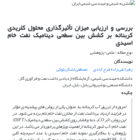
بررسی و ارزیابی میزان تأثیرگذاری محلول کلریدی
کربناته بر کشش بین سطحی دینامیک نفت خام
اسیدی
نوع مقاله : علمی-پژوهشی
نویسندگان
زهرا تقی زاده فرح آبادی
مصطفی لشکربلوکی
دانشکده مهندسی شیمی، آزمایشگاه ازدیادبرداشت نفت و فرآوری گاز،
دانشگاه صنعتی نوشیروانی بابل، بابل، ایران
چکیده
امروزه از تزریق آب کربناته به عنوان یکی از روش ‏های پیشنهادی مؤثر
در فرایند ازدیاد برداشت نفت از مخازن نفت خام نام برده می
شود. در
این روش، اثر
CO
، دما و فشار روی کشش بین سطحی دینامیک (
DIFT
)
۲
نفت خام/آب شور کربناته از اهمیت ویژه‏ای برخوردار می
باشد. در این
پژوهش‌، با به‌کارگیری نمونه نفت خام اسیدی
با عدد اسیدیته کلی
mgKOH
/
g
5/1 و در حضور محلول سدیم کلرید کربناته و کلرید