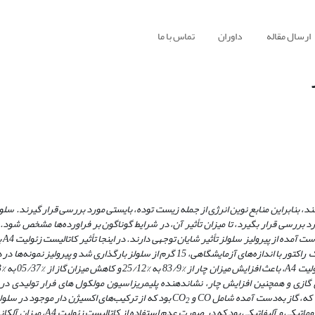
ارسال مقاله
داوران
تماس با ما
ند، بنابراین منابع نوین انرژی از جمله زیست­ توده، بایستی مورد بررسی قرار گیرند. سلول
د بررسی قرار بگیرد، تا میزان تأثیر آن، در شرایط گوناگون بر فراورده‌ها مشخص شود. 
ت آمده از پیرولیز سلولز تأثیر شایان توجهی دارند. در اینجا تأثیر کاتالیست زئولیت
A4
ب
ولیت
A4
، باعث افزایش میزان چار از
%
83/9 به %25/12 و کاهش میزان گاز از %
05/37
ندانی نداشت (53% ~). کاهش فراورده‌های گازی و همچنین افزایش چار، نشان­دهنده­ پلیمریزاسیون مولکول های فرار تولید
اد که، گاز به‌دست آمده شامل
CO
و
CO
بود
که از ترکیب‌های اکسیژن ­دار موجود در سلول
2
روماتیکی و آلیفاتیکی بود که در صورت عدم استفاده از کاتالیست زئولیت
A4
، میزان آلکان