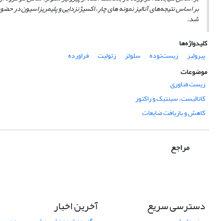
بر اساس نتیجه‌های آنالیز نمونه­ های چار، اکسیژن­زدایی و پلیمریزاسیون در حض
شد.
کلیدواژه‌ها
پیرولیز
زیست‌توده
سلولز
زئولیت
فراورده
موضوعات
زیست فناوری
کاتالیست، سینتیک و راکتور
کاهش و بازیافت ضایعات
مراجع
دسترسی سریع
آخرین اخبار