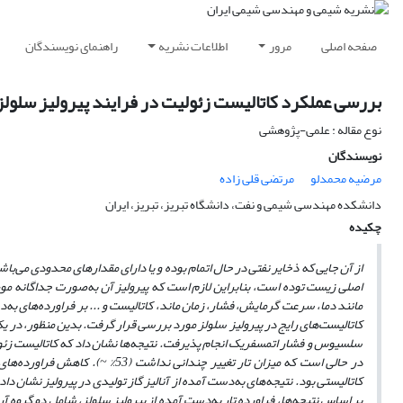
صفحه اصلی
مرور
اطلاعات نشریه
راهنمای نویسندگان
بررسی عملکرد کاتالیست زئولیت در فرایند پیرولیز سلولز
نوع مقاله : علمی-پژوهشی
نویسندگان
مرضیه محمدلو
مرتضی قلی زاده
دانشکده مهندسی شیمی و نفت، دانشگاه تبریز، تبریز، ایران
چکیده
از آن جایی که ذخایر نفتی در حال اتمام بوده و یا دارای مقدارهای محدودی می‌باش
اصلی زیست­ توده است
،
بنابراین لازم است که پیرولیز آن به‌صورت جداگانه مور
مانند دما، سرعت گرمایش، فشار، زمان ماند، کاتالیست و ... بر فراورده‌های به‌دس
سلسیوس و فشار اتمسفریک انجام پذیرفت. نتیجه‌ها نشان داد که کاتالیست زئ
در حالی است که میزان تار تغییر چ
کاتالیستی بود. نتیجه‌های به‌دست آمده از آنالیز گاز تولیدی در پیرولیز نشان د
بر اساس نتیجه‌ها، فراورده تار به‌دست آمده از پیرولیز سلولز، شامل دو گروه آ