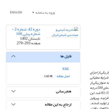
ورود به سامانه
ENGLISH
دوره 42، شماره 2 -
شماره پیاپی 108
تابستان 1402
صفحه
279-293
فایل ها
XML
ز یکی از اجزای
اصل مقاله
1.65 M
شرایط عملیاتی
ه
­عنوان یکی از
کاتالیست‌های رایج در پیرولیز سلولز مورد بررسی قرار گرفت. بدین منظور، در یک راکتور با اندازه‌های آزمایشگاهی، 15 گرم از سلولز بارگذاری شد و پیرولیز نمونه‌ها در دمای 500 درجه
هم رسانی
به %83/33 شد. این
ی در فرایند پیرولیز
ز تولید شدند.
ارجاع به این مقاله
­ها کاهش یافت.