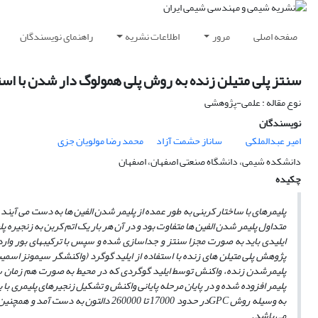
صفحه اصلی
مرور
اطلاعات نشریه
راهنمای نویسندگان
سنتز پلی متیلن زنده به روش پلی همولوگ دار شدن با اس
نوع مقاله : علمی-پژوهشی
نویسندگان
امیر عبدالملکی
ساناز حشمت آزاد
محمد رضا مولویان جزی
دانشکده شیمی، دانشگاه صنعتی اصفهان، اصفهان
چکیده
پلیمرهای با ساختار کربنی به طور عمده از پلیمر شدن الفین­ ها به­ دست می ­آیند 
متداول پلیمر شدن الفین­ ها متفاوت بود و در آن هر بار یک اتم کربن به زنجیره 
ایلیدی باید به ­صورت مجزا سنتز و جداسازی شده و سپس با ترکیب­های بور وا
پژوهش پلی متیلن ­های زنده با استفاده از ایلید گوگرد (واکنشگر سیمونز اس
پلیمرشدن زنده، واکنش توسط ایلید گوگردی که در محیط به­ صورت هم زمان سنت
پلیمر افزوده شده و در پایان مرحله پایانی واکنش و تشکیل زنجیرهای پلیمری با
به­ وسیله روش
GPC
در حدود 17000 تا 260000 دالتون به­ دست آمد
و همچنین 
می­ باشد.