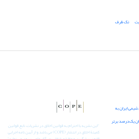
یت
تک ظرف
یمی ایران به
دان یک‌درصد برتر
"
این نشریه با احترام به قوانین اخلاق در نشریات، تابع قوانین
کمیتۀ اخلاق در انتشار (COPE) می باشد و از آیین نامه اجرایی
قانون پیشگیری و مقابله با تقلب در آثار علمی پیروی می نماید".