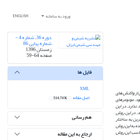
ورود به سامانه
ENGLISH
دوره 36، شماره 4 -
شماره پیاپی 86
زمستان 1396
صفحه
59-64
فایل ها
XML
 از واکنش­ های
اصل مقاله
514.74 K
شود. مونومرهای
ندارد. در این
د. در این روش
هم رسانی
ربن به ساختار
مده به این روش
ناسب این روش
ارجاع به این مقاله