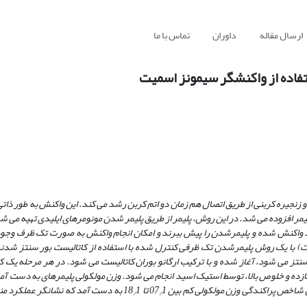
ارسال مقاله
داوران
تماس با ما
تفاده از واکنشگر سیمونز اسمیت
و زنجیره کربنی از طریق اتصال
هم زمان دو اتم کربن رشد می کند. این واکنش به طور ذاتی
پلیمر افزوده می­ شد. در این روش، پلیمر از طریق پلیمر شدن مونومرهای ایلیدی تهیه می­ 
رد واکنش شده و پلیمرشدن را پیش ببرند و امکان انجام واکنش به­ صورت تک ظرف وجود 
میت) با یک روش پلیمرشدن تک ظرفی کنترل شده با استفاده از کاتالیست بور سنتز شدن
ز می­ شود، آغاز شده و با ترکیب ارگانو بوران کاتالیست می ­شود. در هر مرحله یک ک
 بازده و خلوص بالا، توسط استیک اسید انجام می­ شود. وزن مولکولی پلیمرهای به­ دست آ
شاخص پراکندگی وزن مولکولی کم بین 07
1 تا 18
1 به دست آمد که نشانگر عملکرد م
/
/