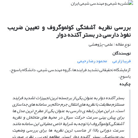
بررسی نظریه آشفتگی کولموگروف و تعیین ضریب
نفوذ دارسی در بستر آکنده دوار
نوع مقاله : علمی-پژوهشی
نویسندگان
فریبا زارعی
محمود رضا رحیمی
آزمایشگاه تحقیقاتی تشدید فرایندها، گروه مهندسی شیمی، دانشگاه یاسوج،
یاسوج،
چکیده
بستر آکنده دوار به عنوان یکی از برجسته ­ترین تجهیزات تشدید فرایند
مستلزم مطابقت با نظریه­ های انتقال جرم
حاکم بر سامانه­ های جداسازی
است. در این میان رابطه­ ی دارسی به عنوان یکی از مطرح­ ترین مدل­ ها
برای پیش ­بینی سرعت حرکت سیال در محیط­ های متخلخل و نظریه
آشفتگی کولموگروف (با توجه به شرایط خاص عملیاتی این سامانه مانند
سرعت دورانی بالا) از مناسب ­ترین نظریه­ ها برای بررسی وضعیت
یدرودینامیکی
بستر آکنده دوار است. مطالعه تجربی ـ نظری صورت