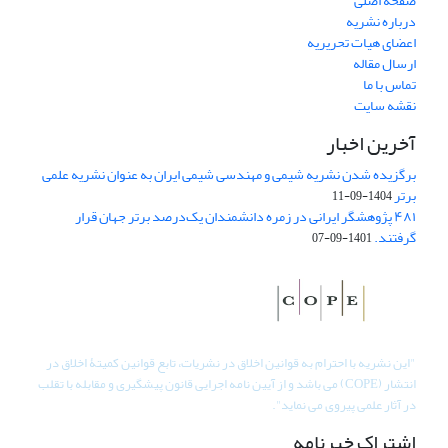
صفحه اصلی
درباره نشریه
اعضای هیات تحریریه
ارسال مقاله
تماس با ما
نقشه سایت
آخرین اخبار
برگزیده شدن نشریه شیمی و مهندسی شیمی ایران به عنوان نشریه علمی
برتر
1404-09-11
۴۸۱ پژوهشگر ایرانی در زمره دانشمندان یک‌درصد برتر جهان قرار
گرفتند.
1401-09-07
"
این نشریه با احترام به قوانین اخلاق در نشریات، تابع قوانین کمیتۀ اخلاق در
انتشار (COPE) می باشد و از آیین نامه اجرایی قانون پیشگیری و مقابله با تقلب
در آثار علمی پیروی می نماید".
اشتراک خبرنامه