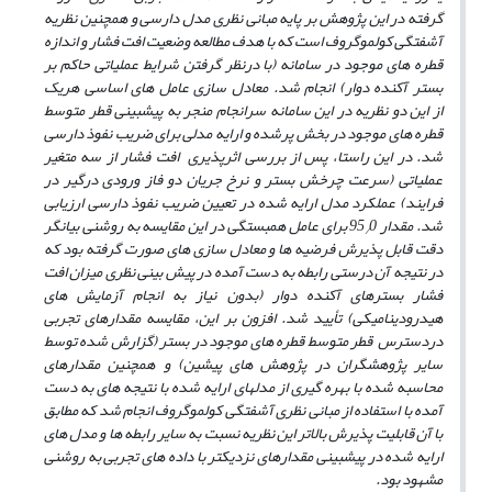
گرفته در این پژوهش بر پایه مبانی نظری مدل دارسی و همچنین نظریه
آشفتگی کولموگروف است که با هدف مطالعه وضعیت افت فشار و اندازه
قطره­ های موجود در سامانه
(با درنظر گرفتن شرایط عملیاتی حاکم بر
بستر آکنده دوار) انجام شد. معادل سازی عامل­ های اساسی هریک
از
این دو نظریه در این سامانه سرانجام منجر به پیش­بینی قطر متوسط
قطره­ های موجود در بخش پرشده و ارایه مدلی برای ضریب نفوذ دارسی
شد. در این راستا، پس از بررسی اثرپذیری افت فشار از سه متغیر
عملیاتی (سرعت چرخش بستر و نرخ جریان دو فاز ورودی درگیر در
فرایند) عملکرد مدل­ ارایه شده در تعیین ضریب نفوذ دارسی ارزیابی
شد. مقدار 95
0 برای عامل همبستگی در این مقایسه به روشنی بیانگر
/
دقت قابل پذیرش فرضیه ­ها و معادل ­سازی ­های صورت گرفته بود که
در نتیجه آن درستی رابطه به­ دست آمده در پیش­ بینی نظری میزان افت
فشار بسترهای آکنده دوار (بدون نیاز به انجام آزمایش ­های
هیدرودینامیکی) تأیید شد. افزون بر این، مقایسه مقدارهای تجربی
دردسترس قطر متوسط قطره­ های موجود در بستر (گزارش شده توسط
سایر پژوهشگران در پژوهش­ های پیشین) و همچنین مقدارهای
محاسبه شده با بهره ­گیری از مدل­های ارایه شده با نتیجه ­های به­ دست
آمده با استفاده از مبانی نظری آشفتگی کولموگروف انجام شد که مطابق
با آن قابلیت پذیرش بالا­تر این نظریه نسبت به سایر رابطه ­ها و مدل­ های
ارایه شده در پیش­بینی مقدارهای نزدیک­تر با داده ­های تجربی به روشنی
مشهود بود.