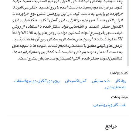
پنتا سولفید واکنش می­دهد دی آلکیل دی تیو فسفریک اسید تولید
شود. در مرحله دوم اسید به دست آمده با روی اکسید، خنثی می­ شود تا
فراورده ­ی پایانی به­ دست آید. در این پژوهش شش نوع فراورده با
انواع الکل ­ها، شامل ایزو بوتانول ، ایزو آمیل الکل ، هگزانول و ایزو
اکتانول سنتز شدند و شناسایی مواد سنتز شده با استفاده از روش
طیف سنجی فروسرخ انجام شد.
این مواد با روغن­ های پایه 150
SN
و500
SN
مخلوط شدند تا آزمون­ های اکسایش و سایش روی آن­ ها انجام گیرد.
آزمون ­های کیفی مطابق با استاندارد انجام شدند.
نتیجه ­ها با نتیجه ­های
به دست آمده از نمونه وارداتی مقایسه شد که از بین تمام فراورده­ ها،
ششمین نمونه سنتز شده، آنتی اکسیدان و ضد سایش بهتری است.
کلیدواژه‌ها
روانکار
ضد سایش
آنتی اکسیدان
روی دی آلکیل دی تیوفسفات
ماده افزودنی
موضوعات
نفت، گاز و پتروشیمی
مراجع