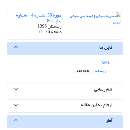
دوره 36، شماره 4 - شماره
پیاپی 86
زمستان 1396
صفحه
71-76
فایل ها
XML
اصل مقاله
440.84 K
هم رسانی
ارجاع به این مقاله
آمار