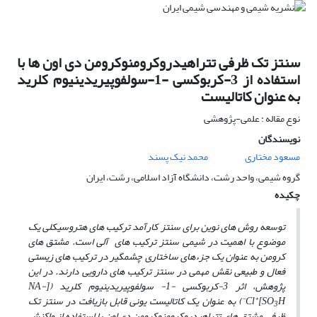
سنتز تک ظرفی تتراهیدروکرومنوکرومن دی اون ها با
استفاده از 3-کربوکسی -1-سولفوپیریدینیوم کلرید
به عنوان کاتالیست
نوع مقاله : علمی-پژوهشی
نویسندگان
مسعود مختاری
محمد نیک پسند
گروه شیمی، واحد رشت، دانشگاه آزاد اسلامی، رشت، ایران
چکیده
توسعه
روش ­های نوین برای سنتز کارآمد ترکیب های هتروسیکلی یک
موضوع با اهمیت در شیمی سنتز ترکیب های آلی است. مشتق­ های
کرومن به عنوان یک جزء­های ساختاری چشمگیر در ترکیب­ های زیستی
فعال و طبیعی نقش مهمی در سنتز ترکیب­ های دارویی دارند. در این
پژوهش، اثر 3-کربوکسی -1- سولفوپیریدینیوم کلرید
([NA-
-
+
H]
SO
Cl
) به عنوان یک کاتالیست یونی قابل بازیافت در سنتز تک
3
ظرفی مشتق ­های تتراهیدروکرومنوکرومن دی اون با استفاده از واکنش