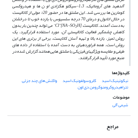
آلدهید های آروماتیک، 1،3-سیکلو هگزادی او ن ها و هیدروکسی
کومارین ها بررسی شد. این مشتق ­ها در حضور 20% مولی از کاتالیست
در حلال اتانول و درمای 70 درجه سلسیوس با بازده خوب تا درخشان
-
+
به­ دست آمدند. کاتالیست [NA-SO
H]
Cl
می تواند چندین بار بدون
3
کاهش چشمگیر فعالیت کاتالیستی آن، مورد استفاده قرارگیرد. یک
روش تمیز، بازده بالا و تهیه آسان کاتایست، برخی از برتری ­های این
روش است. همه فراورده­های به ­دست آمده با استفاده از داده های
طیفی و مقایسه ویژگی­های فیزیکی با مشتق­ هایی همانند گزارش شده در
منبع مورد تأیید قرار گرفتند.
کلیدواژه‌ها
نیکوتینیک اسید
کلروسولفونیک اسید
واکنش های چند جزئی
تتراهیدروکرومنوکرومن دی اون
موضوعات
شیمی آلی
مراجع