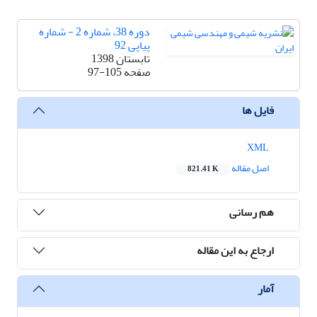
دوره 38، شماره 2 - شماره
پیاپی 92
تابستان 1398
صفحه
97-105
فایل ها
XML
اصل مقاله
821.41 K
هم رسانی
ارجاع به این مقاله
آمار