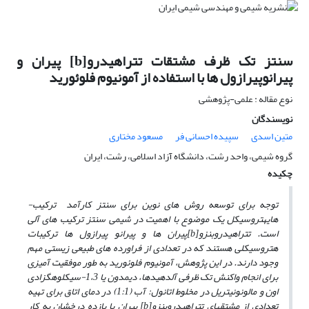
سنتز تک ظرف مشتقات تتراهیدرو[b] پیران و
پیرانوپیرازول ها با استفاده از آمونیوم فلوئورید
نوع مقاله : علمی-پژوهشی
نویسندگان
متین اسدی
سپیده احسانی فر
مسعود مختاری
گروه شیمی، واحد رشت، دانشگاه آزاد اسلامی، رشت، ایران
چکیده
توجه
برای توسعه روش­ های نوین برای سنتز کارآمد
ترکیب­
های
هتروسیکل یک موضوع با اهمیت در شیمی سنتز ترکیب­ های آلی
است. تتراهیدروبنزو[b]پیران ها و پیرانو پیرازول ها ترکیبات
هتروسیکلی هستند که در تعدادی از فراورده ­های طبیعی زیستی مهم
وجود دارند. در این پژوهش، آمونیوم فلوئورید به­ طور موفقیت آمیزی
برای انجام واکنش تک ظرفی آلدهیدها، دیمدون یا 1،3-سیکلوهگزادی
اون و مالونونیتریل در مخلوط اتانول: آب (1:1) در دمای اتاق برای تهیه
تعدادی از مشتق­های تتراهیدروبنزو[b] پیران با بازده درخشان به­ کار