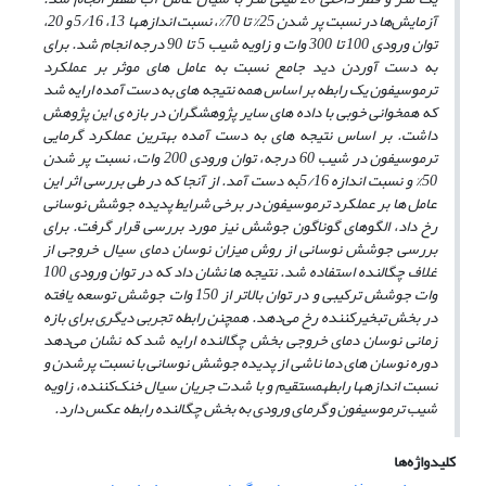
آزمایش‌ها در نسبت پر شدن 25% تا 70%، نسبت اندازه
­ها 13، 5/16 و 20،
توان ورودی 100 تا 300 وات و زاویه شیب 5 تا 90 درجه انجام شد. برای
به دست آوردن دید جامع
نسبت به عامل­ های موثر بر عملکرد
ترموسیفون یک رابطه بر اساس همه نتیجه­ های به ­دست آمده ارایه شد
که هم­خوانی خوبی
با داده­ های سایر پژوهشگران در بازه­ ی این پژوهش
داشت. بر اساس نتیجه­ های به ­دست آمده بهترین عملکرد گرمایی
ترموسیفون در شیب 60 درجه، توان ورودی 200 وات، نسبت پر شدن
50% و نسبت اندازه 5/16به دست آمد. از آنجا که
در طی بررسی اثر این
عامل­ ها بر عملکرد ترموسیفون در برخی شرایط پدیده جوشش نوسانی
رخ داد، الگوهای گوناگون
جوشش نیز مورد بررسی قرار گرفت. برای
بررسی جوشش نوسانی از روش میزان نوسان دمای سیال خروجی از
غلاف
چگالنده استفاده شد. نتیجه­ ها نشان داد که در توان ورودی 100
وات جوشش ترکیبی و در توان بالاتر از 150 وات جوشش
توسعه یافته
در بخش تبخیرکننده رخ می‌دهد. همچنن رابطه تجربی دیگری برای بازه
زمانی نوسان دمای خروجی بخش
چگالنده ارایه شد که نشان می‌دهد
دوره نوسان­ های دما ناشی از پدیده جوشش نوسانی با نسبت پرشدن و
نسبت اندازه­ها
رابطه
مستقیم و با شدت جریان سیال خنک‌کننده، زاویه
شیب ترموسیفون و گرمای ورودی به بخش چگالنده رابطه عکس دارد.
کلیدواژه‌ها