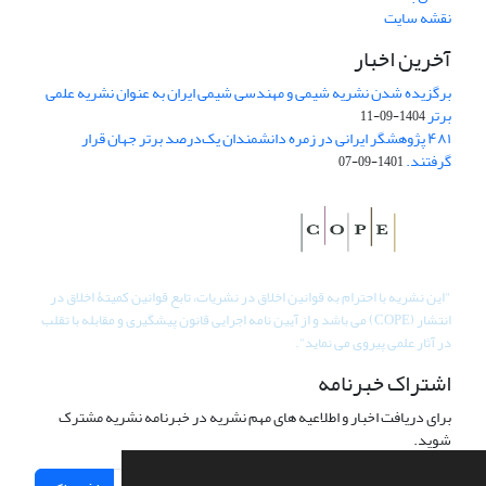
نقشه سایت
آخرین اخبار
برگزیده شدن نشریه شیمی و مهندسی شیمی ایران به عنوان نشریه علمی
برتر
1404-09-11
۴۸۱ پژوهشگر ایرانی در زمره دانشمندان یک‌درصد برتر جهان قرار
گرفتند.
1401-09-07
"
این نشریه با احترام به قوانین اخلاق در نشریات، تابع قوانین کمیتۀ اخلاق در
انتشار (COPE) می باشد و از آیین نامه اجرایی قانون پیشگیری و مقابله با تقلب
در آثار علمی پیروی می نماید".
اشتراک خبرنامه
برای دریافت اخبار و اطلاعیه های مهم نشریه در خبرنامه نشریه مشترک
شوید.