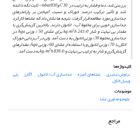
بررسی شد.
دما و فشار به ترتیب در
°C
30 و
mbar
830 - ثابت نگه داشته
شد و تأثیر ترکیب درصد خوراک و نسبت
آمیختن بر پارامترهای
جداسازی مورد مطالعه قرار گرفت. نتیجه ­ها نشان داد که غشاها کارکرد
جداسازی خوبی برای مخلوط آب/ اتانول دارند. بالاترین گزینش‌گری با
2
مقدار بی نهایت و شار
243/0 برای غشای 50 % وزنی
h
kg/m
Aga
در
جداسازی مخلوط 30 % وزنی اتانول به دست آمد. ولی در آب‌زدایی خوراک
الکل با 70 % وزنی اتانول و با استفاده از غشای 60 % وزنی
Aga
، مقدارهای
2
گزینش‌گری و شار به ترتیب بی نهایت و
838/0 به دست آمد.
h
kg/m
کلیدواژه‌ها
تراوش تبخیری
غشاهای آمیزه
جداسازی آب/ اتانول
آگارز
پلی
وینیل الکل
موضوعات
علوم و فناوری غشا
مراجع