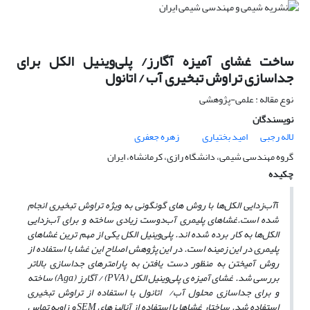
ساخت غشای آمیزه آگارز/ پلی‌وینیل الکل برای
جداسازی تراوش تبخیری آب / اتانول
نوع مقاله : علمی-پژوهشی
نویسندگان
لاله رجبی
امید بختیاری
زهره جعفری
گروه مهندسی شیمی، دانشگاه رازی، کرمانشاه، ایران
چکیده
آ
آب‌زدایی الکل‌ها با روش های گونگونی به ویژه تراوش تبخیری انجام
شده است.
غشاهای پلیمری آب‌دوست
زیادی ساخته و برای آب‌زدایی
الکل‌ها به کار برده شده اند. پلی‌وینیل الکل یکی از مهم ترین غشاهای
پلیمری در این زمینه
است. در این پژوهش اصلاح این غشا با استفاده از
روش آمیختن به منظور دست یافتن به پارامترهای جداسازی بالاتر
بررسی شد. غشای آمیزه ی پلی‌وینیل الکل (
PVA
) / آگارز
(
Aga
) ساخته
و برای جداسازی محلول آب/ اتانول
با
استفاده از تراوش تبخیری
استفاده شد. ساختار غشاها با استفاده از آنالیز‌های
SEM
و زاویه تماس