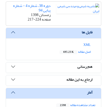
دوره 38، شماره 4 - شماره
پیاپی 94
زمستان 1398
صفحه
217-224
فایل ها
XML
اصل مقاله
695.23 K
هم رسانی
ارجاع به این مقاله
آمار
تعداد مشاهده مقاله
2,598