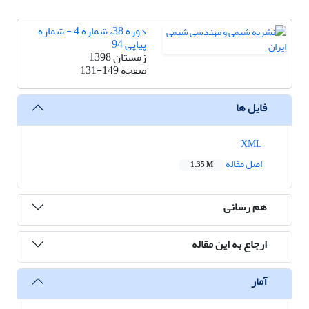
دوره 38، شماره 4 - شماره
پیاپی 94
زمستان 1398
صفحه
131-149
فایل ها
XML
اصل مقاله
1.35 M
هم رسانی
ارجاع به این مقاله
آمار