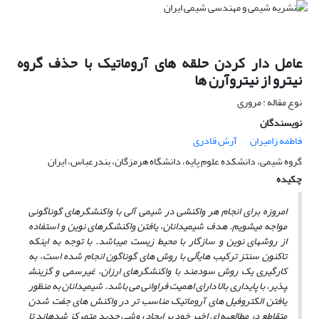
عامل دار کردن حلقه های آروماتیک با حذف گروه
نیترو از نیتروآرن ها
نوع مقاله : مروری
نویسندگان
فاطمه زامیران
آرش قادری
گروه شیمی، دانشکده علوم پایه، دانشگاه هرمزگان، بندرعباس، ایران
چکیده
امروزه
برای انجام هر واکنشی در شیمی آلی با واکنشگرهای گوناگونی
مواجه می
شویم. هدف شیمیدانان، یافتن
واکنشگرهای نوین و استفاده
از روش
های نوین و سازگار با محیط زیست می
باشد. با توجه به
­
این
که
تاکنون سنتز ترکیب های
آلی با روش­ های گوناگون انجام شده است، به
کارگیری یک روش سودمند با واکنشگرهای ارزان، غیرسمی و گزینش
پذیر
، با پایداری بالا دارای اهمیت فراوانی می­ باشد. شیمیدانان به منظور
یافتن الکتروفیل های آروماتیک مناسب تر در واکنش های جفت شدن
متقاطع در مطالعه­ه ای اخیر خود بر ایجاد روشی جدید متمرکز شده­اند تا