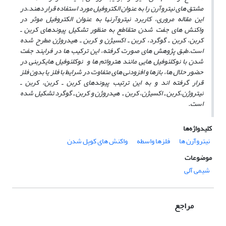
مشتق ­های نیتروآرن را
به عنوان الکتروفیل مورد استفاده قرار دهند.
در
این مقاله مروری، کاربرد نیتروآرن
ها به عنوان الکتروفیل موثر در
واکنش ­های
جفت شدن متقاطع
به منظور تشکیل پیوندهای کربن ـ
کربن، کربن ـ گوگرد، کربن ـ اکسیژن و کربن ـ هیدروژن مطرح شده
است.
طبق پژوهش های صورت گرفته، این ترکیب­ ها در فرایند جفت
شدن با نوکلئوفیل هایی مانند هترواتم ها و نوکلئوفیل های
کربنی در
حضور حلال ها، بازها و افزودنی های متفاوت در شرایط با فلز یا بدون فلز
قرار گرفته­ اند و به این ترتیب پیوندهای کربن ـ کربن، کربن ـ
نیتروژن،کربن ـ اکسیژن، کربن ـ هیدروژن و کربن ـ گوگرد تشکیل شده
است.
کلیدواژه‌ها
نیتروآرن ها
فلزها واسطه
واکنش های کوپل شدن
موضوعات
شیمی آلی
مراجع