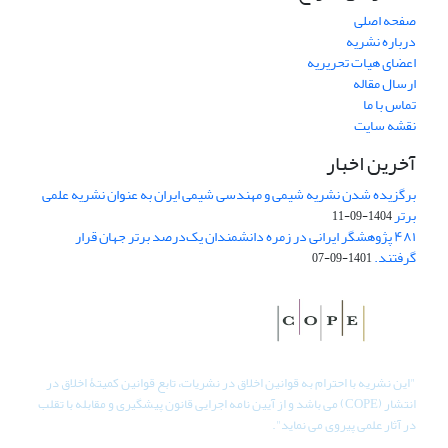
صفحه اصلی
درباره نشریه
اعضای هیات تحریریه
ارسال مقاله
تماس با ما
نقشه سایت
آخرین اخبار
برگزیده شدن نشریه شیمی و مهندسی شیمی ایران به عنوان نشریه علمی
برتر
1404-09-11
۴۸۱ پژوهشگر ایرانی در زمره دانشمندان یک‌درصد برتر جهان قرار
گرفتند.
1401-09-07
"
این نشریه با احترام به قوانین اخلاق در نشریات، تابع قوانین کمیتۀ اخلاق در
انتشار (COPE) می باشد و از آیین نامه اجرایی قانون پیشگیری و مقابله با تقلب
در آثار علمی پیروی می نماید".