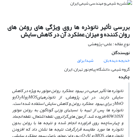
بررسی تأثیر نانوذره ها روی ویژگی های روغن های
روان کننده و میزان عملکرد آن در کاهش سایش
نوع مقاله : علمی-پژوهشی
نویسندگان
خدیجه دیده بان
شیدا براق
گروه شیمی، دانشگاه پیام نور تهران، ایران
چکیده
نانوذره­ ها تأثیر مهمی در بهبود عملکرد روغن موتور به ویژه در کاهش
سایش دارند.
در این پژوهش،
از نانوذره­های
MOS
و
Al
O
و
3
2
2
MnO
برای بهبود عملکرد روغن و کاهش سایش استفاده شده است.
2
نانوذره ها پس از
تهیه با نسبت­های وزنی گوناگون به روغن موتور
SN
10
W
40
افزوده شد. آزمون های گرانروی، نقطه اشتعال، نقطه
انجماد
و چهارساچمه روی فراورده انجام شده و نتیجه ­ها با روغن بدون
نانوذره ­ها مورد مقایسه قرارگرفت نتیجه­ ها نشان داد
که افزودن
نانوذره­ های
MOS
و
Al
O
به روغن موتور باعث بهبود عملکرد سایشی