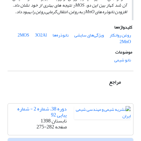
3
2
2
آن شد که
از بین این دو،
MOS
نتیجه­ های بهتری از خود نشان داد.
2
افزودن نانوذره­ های
MnO
به روغن، انتقال گرمایی روغن را بهبود داد.
2
کلیدواژه‌ها
روغن روانکار
ویژگی‌های سایشی
نانوذره‌ها
3O2Al
2MOS
2MnO
موضوعات
نانو شیمی
مراجع
دوره 38، شماره 2 - شماره
پیاپی 92
تابستان 1398
صفحه
275-282