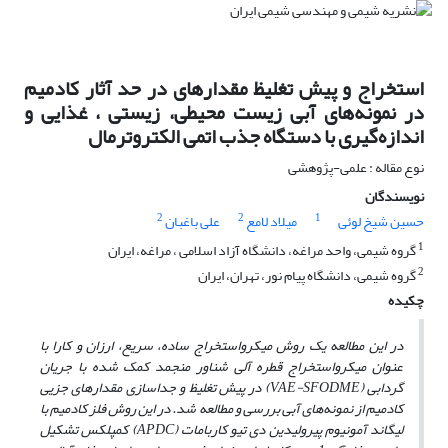
استخراج و پیش تغلیظ مقدارهای در حد آثار کادمیم
در نمونه‌های آبی زیست محیطی، زیستی ، غذایی و
اندازه‌گیری با دستگاه جذب اتمی الکتروترمال
نوع مقاله : علمی-پژوهشی
نویسندگان
2
2
1
حسین شیخ لوئی
میلاد لامع
علی باغبان
1
گروه شیمی، واحد مراغه، دانشگاه آزاد اسلامی ، مراغه، ایران
2
گروه شیمی، دانشگاه پیام نور، تهران، ایران
چکیده
در این مطالعه یک روش میکرواستخراج ساده، سریع، ارزان و کارا با
عنوان میکرواستخراج قطره آلی شناور منجمد کمک شده با جریان
گردابی
(
VAE-SFODME
) در پیش تغلیظ و جداسازی مقدارهای جزیی
کادمیم از نمونه‌های آبی بررسی و مطالعه شد. در این روش فلز کادمیم با
لیگاند آمونیوم پیرولیدین دی تیو کاربامات
(APDC
)
کمپلکس تشکیل