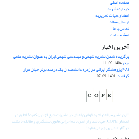
صفحه اصلی
درباره نشریه
اعضای هیات تحریریه
ارسال مقاله
تماس با ما
نقشه سایت
آخرین اخبار
برگزیده شدن نشریه شیمی و مهندسی شیمی ایران به عنوان نشریه علمی
برتر
1404-09-11
۴۸۱ پژوهشگر ایرانی در زمره دانشمندان یک‌درصد برتر جهان قرار
گرفتند.
1401-09-07
"
این نشریه با احترام به قوانین اخلاق در نشریات، تابع قوانین کمیتۀ اخلاق در
انتشار (COPE) می باشد و از آیین نامه اجرایی قانون پیشگیری و مقابله با تقلب
در آثار علمی پیروی می نماید".