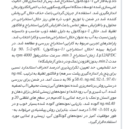
داد و به فاز آلی 1- دودکانول استخراج شد. پس از جداسازی فاز، آنالیت
غنی‌سازی شده توسط دستگاه اسپکتروسکوپی جذب اتمی الکتروترمال
اندازه‌گیری شد. استفاده از جریان گردابی باعث حذف حلال آلی پخش
کننده شد در ضمن با توزیع خوب ذره ­های ریز حلال استخراجی در
محلول و با افزایش سطح تماس باعث افزایش کارایی استخراج و فاکتور
تغلیظ شد. حلال 1-دودکانول به دلیل نقطه ذوب مناسب و دانسیته
پایین نسبت به آب به عنوان حلال استخراجی مناسب و کارا انتخاب شد.
پارامترهای تجربی مربوط به کارایی استخراج بررسی و مطالعه شد. در
شرایط بهینه (حلال استخراجی (1-دودکانول)
،
pH
90، 5/2=
µ
L
APDC
12
µ
L
، زمان استخراج
3، سرعت سانتریفوژ
min
rpm
4000 به
مدت
2، بدون افزودن نمک و در دمای آزمایشگاه)
min
حد تشخیص، حد تعیین، تکرارپذیری (درصد انحراف استاندارد نسبی
برای پنج بار اندازه گیری
پشت سر هم) و فاکتور تغلیظ به ترتیب
ng/mL
ng/mL
58/0،
92/1، 97/0% و 96 به ­دست آمد. در ضمن برای بررسی
درستی روش برنامه‌ریزی شده نمونه‌های آبی زیست محیطی (آب تصفیه
شده، آب شهری و آب رودخانه) و نمونه‌های زیستی شامل بزاق دهان و
موی انسان و نمک با درجه غذایی با کادمیم در سطح های غلظتی 20 و
40 آلوده شد، بازیابی نمونه‌های آلوده شده
ng/mL
بسیار خوب و در
بازه 3/101- 5/94 درصد است. بنابراین روش پیشنهادی می‌تواند به­
طور موفقیت آمیز در نمونه‌های گوناگون آبی، زیستی و غذایی مورد
استفاده قرار گیرد.