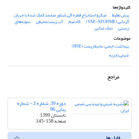
کلیدواژه‌ها
پیش تغلیظ
میکرو استخراج قطره آلی شناور منجمد کمک شده با جریان
گردابی (VAE-SFODME)
کادمیم
آب زیست‌محیطی
نمونه‌های
زیستی
نمک غذایی
موضوعات
بهداشت، ایمنی، محیط زیست (HSE)
شیمی تجزیه
مراجع
دوره 39، شماره 2 - شماره
پیاپی 96
تابستان 1399
صفحه
145-158
فایل ها