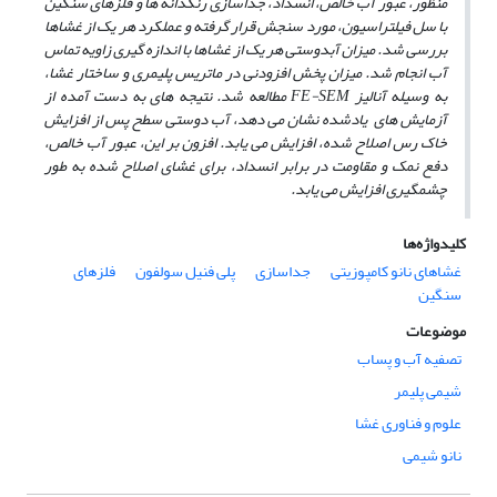
منظور، عبور آب خالص، انسداد، جداسازی رنگدانه­ ها و فلزهای سنگین
با سل فیلتراسیون، مورد سنجش قرار گرفته و عملکرد هر یک از غشاها
بررسی شد. میزان آب­دوستی هر یک از غشاها با اندازه ­گیری زاویه تماس
آب انجام شد. میزان پخش افزودنی در ماتریس پلیمری و ساختار غشا،
به ­وسیله آنالیز FE-SEM مطالعه شد. نتیجه­ های به دست آمده از
آزمایش­ های یادشده نشان می­ دهد، آب ­دوستی سطح پس از افزایش
خاک رس اصلاح شده، افزایش می­ یابد. افزون بر این، عبور آب خالص،
دفع نمک و مقاومت در برابر انسداد، برای غشای اصلاح شده به طور
چشمگیری افزایش می ­یابد.
کلیدواژه‌ها
غشاهای نانو کامپوزیتی
جداسازی
پلی فنیل سولفون
فلزهای
سنگین
موضوعات
تصفیه آب و پساب
شیمی پلیمر
علوم و فناوری غشا
نانو شیمی