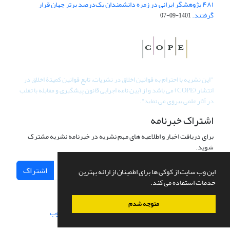
۴۸۱ پژوهشگر ایرانی در زمره دانشمندان یک‌درصد برتر جهان قرار
گرفتند.
1401-09-07
"
این نشریه با احترام به قوانین اخلاق در نشریات، تابع قوانین کمیتۀ اخلاق در
انتشار (COPE) می باشد و از آیین نامه اجرایی قانون پیشگیری و مقابله با تقلب
در آثار علمی پیروی می نماید".
اشتراک خبرنامه
برای دریافت اخبار و اطلاعیه های مهم نشریه در خبرنامه نشریه مشترک
شوید.
اشتراک
این وب سایت از کوکی ها برای اطمینان از ارائه بهترین
خدمات استفاده می کند.
متوجه شدم
سامانه مدیریت نشریات علمی.
طراحی و پیاده سازی از
سیناوب