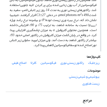
فیکوسیانین از آب یون زدایی شده برای پر کردن لایه جلویی استفاده
شد. راکتورهای زیستی نوری به مدت 14 روز
زیر تابش لامپ سفید به
2
شدت
490، در دمای
s
μ­mol photons/m
°C
±
1
27 قرار گرفتند. نتیجه­ها
نشان داد که، نرخ بهره وری
زیست توده
(P)
و بیشینه نرخ رشد ویژه
(
µ
)
نسبت به سامانه شاهد، به ترتیب 75% و 90% افزایش داشته
max
است. همچنین
محتوای کلروفیل
a
به میزان چشمگیری افزایش پیدا
کرد. در واقع در پایان کشت میزان کلروفیل در راکتور اصلی حدود 93%
بیش­تر از راکتور شاهد به دست آمد. ولی میزان لیپید سلولی زیر تابش
نور اصلاح شده توسط فیکوسیانین کاهش پیدا کرد.
کلیدواژه‌ها
ریزجلبک
راکتور زیستی نوری
فیکوسیانین
کلرلا
اصلاح طیفی
موضوعات
بیوشیمی و شیمی زیستی
زیست فناوری
مراجع