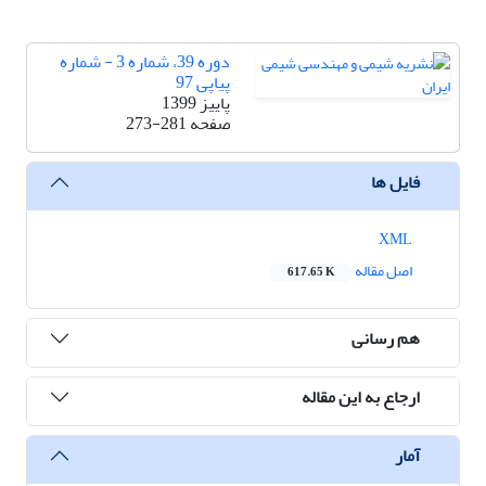
دوره 39، شماره 3 - شماره
پیاپی 97
پاییز 1399
صفحه
273-281
فایل ها
XML
اصل مقاله
617.65 K
هم رسانی
ارجاع به این مقاله
آمار