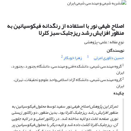
اصلاح طیفی نور با استفاده از رنگدانه فیکوسیانین به
منظور افزایش رشد ریزجلبک سبز کلرلا
نوع مقاله : علمی-پژوهشی
نویسندگان
2
1
حسین دلاوری امرئی
زهرا خوبکار
1
گروه مهندسی شیمی، دانشکده فنی و مهندسی، دانشگاه بجنورد، بجنورد،
ایران
2
گروه مهندسی شیمی، دانشگاه آزاد اسلامی واحد علوم و تحقیقات، تهران،
ایران
چکیده
تمرکز این پژوهش اصلاح طیفی نور سفید توسط محلول فیکوسیانین به
منظور افزایش رشد ریزجلبک کلرلا بود.
بدین منظور، دو راکتور زیستی
نوری صفحه تخت دو لایه ساخته شد. در راکتور اصلی و در لایه جلویی
آن، ریزجلبک کلرلا کشت داده شد و لایه دیگر با محلول فیکوسیانین پر
شد. همچنین در راکتور زیستی نوری شاهد (بدون فیکوسیانین)
به جای