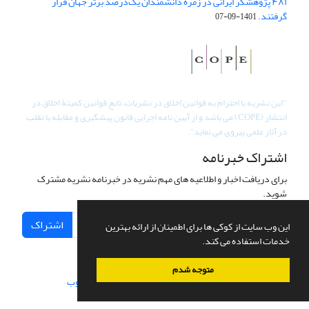
۴۸۱ پژوهشگر ایرانی در زمره دانشمندان یک‌درصد برتر جهان قرار
گرفتند.
1401-09-07
"
این نشریه با احترام به قوانین اخلاق در نشریات، تابع قوانین کمیتۀ اخلاق در
انتشار (COPE) می باشد و از آیین نامه اجرایی قانون پیشگیری و مقابله با تقلب
در آثار علمی پیروی می نماید".
اشتراک خبرنامه
برای دریافت اخبار و اطلاعیه های مهم نشریه در خبرنامه نشریه مشترک
شوید.
اشتراک
این وب سایت از کوکی ها برای اطمینان از ارائه بهترین
خدمات استفاده می کند.
متوجه شدم
سامانه مدیریت نشریات علمی.
طراحی و پیاده سازی از
سیناوب