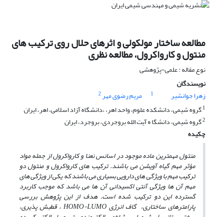
مطالعه ساختار مولکولی و اثرهای حلال روی ترکیب های
منتول و کارواکرول، مطالعه نظری
نوع مقاله : علمی-پژوهشی
نویسندگان
2
1
زهرا جوانشیر
مریم رضوی مهر
1
گروه شیمی، دانشکده علوم، واحد اهر، ،دانشگاه آزاد اسلامی، اهر، ایران
2
گروه شیمی، دانشگا ه آیت الله بروجردی، بروجرد، ایران
چکیده
منتول مهم­ترین ماده موجود در اسانس نعنا و کارواکرول از جمله مواد
مؤثر مهم گیاه آویشن می ­باشند. ترکیب­ های
کارواکرول و منتول دو
ترکیب مهم با ویژگی­ های دارویی بسیاری می باشند که یکی از ویژگی­ های
مهم آن ها ویژگی آنتی اکسیدانی
آن­ ها
می باشد که موجب کاربرد
گسترده این دو ترکیب شده است. هدف از این پژوهش بررسی
پارامترهای ساختاری،
گاف
انرژی
HOMO-LUMO
،
قطبش پذیری،
سختی،
پتانسیل
شیمیایی،
شاخص الکتروندوستی و بار الکتریکی
دو