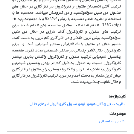
ترکیب آنتی اکسیدان منتول و کارواکرول
در
فاز
گازی
در
حلال­ های
متانول
٬
دی متیل سولفوکسید و
دی کلرومتان می­باشد. محاسبه­ ها
با
استفاده
از
نظریه
تابعی
دانسیته
با
روش
B3LYP
و
با
مجموعه
پایه
6-
311G+(d,p)
انجام
شده ­ا
ند.
مطابق محاسبه ­های
انجام
شده برای
ترکیب­ های منتول و کارواکرول
گاف
انرژی
در
حلال
دی متیل
سولفوکسید بیش ­ترین
مقدار و
در
فاز گازی
کم ­ترین
به دست آمد.
حضور حلال در منتول باعث افزایش سختی شیمیایی شد و برای
کارواکرول حلال ت
أ
ثیر چندانی در سختی شیمیایی ایجاد نکرد. مقایسه
پتانسیل
شیمیایی
ترکیب
منتول و کارواکرول واکنش پذیری بیش­تر
کارواکرول نسبت به منتول به دلیل کم ­تر بودن پتانسیل شیمیایی
کارواکرول را نشان داد. نرمی و الکترو­ن­دوستی برای منتول
در
فاز گازی
بیش ­ترین
مقدار به دست آمد و در مورد ترکیب کارواکرول
در فاز گازی
و حلال تفاوت چندانی دیده نشد.
کلیدواژه‌ها
نظریه تابعی چگالی٬ هومو ـ لومو٬ منتول٬ کارواکرول٬ اثرهای حلال
موضوعات
شیمی محاسباتی