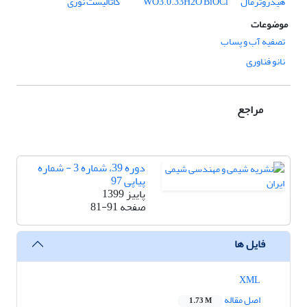
هیدروترمال
BiOCl
WO3.0.33H2O
کاتالیست نوری
موضوعات
تصفیه آب و پساب
نانو فناوری
مراجع
دوره 39، شماره 3 - شماره
پیاپی 97
پاییز 1399
صفحه
81-91
فایل ها
XML
اصل مقاله
1.73 M