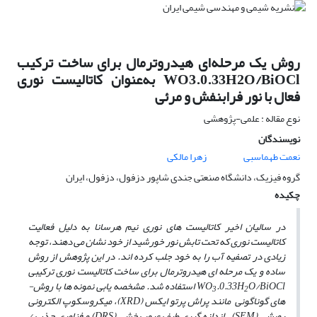
روش یک مرحله‌ای هیدروترمال برای ساخت ترکیب
WO3.0.33H2O/BiOCl به‌عنوان کاتالیست نوری
فعال با نور فرابنفش و مرئی
نوع مقاله : علمی-پژوهشی
نویسندگان
نعمت طهماسبی
زهرا مالکی
گروه فیزیک، دانشگاه صنعتی جندی شاپور دزفول، دزفول، ایران
چکیده
در سالیان اخیر کاتالیست­ های نوری نیم ه­رسانا به ­دلیل فعالیت
کاتالیست نوری که تحت تابش نور خورشید از خود نشان می ­دهند، توجه
زیادی در تصفیه آب را به خود جلب کرده ­اند. در این پژوهش از روش
ساده و یک مرحله ­ای هیدروترمال برای ساخت کاتالیست نوری ترکیبی
.0.33H
WO
O/BiOCl استفاده شد. مشخصه ­یابی نمونه­ ها با روش­
3
2
های گوناگونی مانند پراش پرتو ایکس (XRD)، میکروسکوپ الکترونی
روبشی (SEM)، اندازه­ گیری طیف عبور پخشی (DRS) و فناوری جذب /