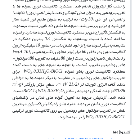
واجذب گاز نیتروژن انجام شد. عملکرد کاتالیست نوری نمونه­ ها با
تخریب رودامین به ­عنوان مدل آلودگی و تحت تابش لامپ زنون (55 وات)
و لامپ ال ای دی (30 وات) به ترتیب به ­عنوان منابع نور شبیه ساز
خورشید و مرئی بررسی شد. نتیجه­ ها نشان داد تغییر نسبت بیسموت
به تنگستن تأثیر زیادی بر عملکرد کاتالیست نوری نمونه­ ها دارد و نمونه
ساخته شده با نسبت بیسموت به تنگستن 0/1 بهترین عملکرد در
مقایسه با دیگر نمونه­ ها را از خود نشان داد. در حضور 10 میلی­گرم از این
کاتالیست نوری در داخل 60 میلی لیتر محلول رنگ رودامین­بی (mg/L 10(
و تحت تابش لامپ زنون در مدت زمان 80 دقیقه به تقریب 80% مولکول­
های رودامین­بی تخریب شدند. با توجه به نتیجه­ های به ­دست آمده
عملکرد کاتالیست نوری بالای نمونه WO
.0.33H
O/BiOCl برای
3
2
تخریب مولکول­ های رودامین­بی در مقایسه با دیگر نمونه­ ها به عواملی
2
مانند گاف انرژی کوچک­ تر (eV 21/2 ~)، سطح مؤثر بزرگ­تر (m
/g
60/26) و جفت­ شدگی دو نیمه رسانای WO
.0.33H
O و BiOCl نسبت
3
2
داده شد. آزمایش مربوط به تعیین گونه ­های فعال در واکنش­های
کاتالیست نوری نشان می ­دهد حفره ­ها و رادیکال­های اکسیژن مهم­ترین
نقش در تخریب مولکول­ های رودامین ­بی روی کاتالیست نوری ترکیبی
WO
O/BiOCl را بر عهده دارند.
.0.33H
3
2
کلیدواژه‌ها