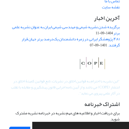
تماس با ما
نقشه سایت
آخرین اخبار
برگزیده شدن نشریه شیمی و مهندسی شیمی ایران به عنوان نشریه علمی
برتر
1404-09-11
۴۸۱ پژوهشگر ایرانی در زمره دانشمندان یک‌درصد برتر جهان قرار
گرفتند.
1401-09-07
"
این نشریه با احترام به قوانین اخلاق در نشریات، تابع قوانین کمیتۀ اخلاق در
انتشار (COPE) می باشد و از آیین نامه اجرایی قانون پیشگیری و مقابله با تقلب
در آثار علمی پیروی می نماید".
اشتراک خبرنامه
برای دریافت اخبار و اطلاعیه های مهم نشریه در خبرنامه نشریه مشترک
شوید.