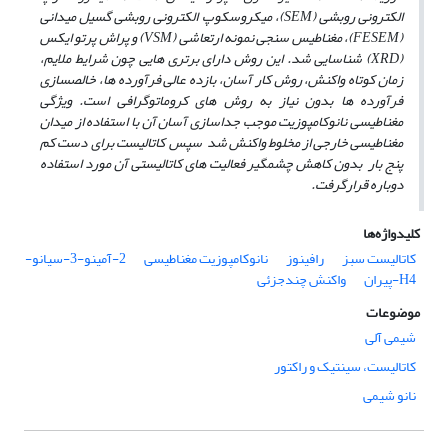
الکترونی روبشی (SEM)،
میکروسکوپ الکترونی روبشی گسیل میدانی
(FESEM)، مغناطیس سنجی نمونه ارتعاشی (VSM) و پراش پرتو ایکس
(XRD) شناسایی شد. این روش دارای برتری­ هایی چون شرایط ملایم،
زمان کوتاه واکنش، روش کار آسان، بازده عالی فرآورده­ ها، خالص‏سازی
فرآورده­ ها بدون نیاز به روش های کروماتوگرافی است. ویژگی
مغناطیسی نانوکامپوزیت موجب جداسازی آسان آن با استفاده از میدان
مغناطیسی خارجی از مخلوط واکنش شد سپس کاتالیست برای دست کم
پنج بار بدون کاهش چشمگیر فعالیت‏ های کاتالیستی آن مورد استفاده
دوباره قرارگرفت.
کلیدواژه‌ها
کاتالیست سبز
رافینوز
نانوکامپوزیت مغناطیسی
2-آمینو-3-سیانو-
H4-پیران
واکنش چندجزئی
موضوعات
شیمی آلی
کاتالیست، سینتیک و راکتور
نانو شیمی