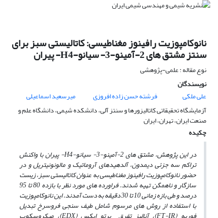
نانوکامپوزیت رافینوز مغناطیسی: کاتالیستی سبز برای
سنتز مشتق های 2-آمینو-3- سیانو-H4- پیران
نوع مقاله : علمی-پژوهشی
نویسندگان
علی ملکی
فرشته حسن زاده افروزی
میرسعید اسماعیلی
آزمایشگاه تحقیقاتی کاتالیزورها و سنتز آلی، دانشکده شیمی، دانشگاه علم و
صنعت ایران، تهران، ایران
چکیده
در این پژوهش، مشتق ­های 2-آمینو-3- سیانو-H4- پیران با واکنش
تراکم سه جزئی دیمدون، آلدهیدهای آروماتیک و مالونونیتریل و در
حضور نانوکامپوزیت رافینوز مغناطیسی به عنوان کاتالیستی سبز، زیست
سازگار و ناهمگن تهیه شدند. فراورده های مورد نظر با بازده 80 تا 95
درصد و طی بازه زمانی 10 تا 30 دقیقه به­ دست آمدند. این نانوکامپوزیت
با استفاده از روش‏ های مرسوم شامل طیف سنجی فروسرخ تبدیل
فوریه (FT-IR)، آنالیز تفرق پرتو ایکس (EDX)، میکروسکوپ