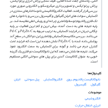
اتمی ـ پلاسمای جفت شده القایی، طیف سنجی پراش انرژی پرتو ایکس،
پراش پرتو ایکس و تصویربرداری میکروسکوپ الکترونی عبوری مورد
بررسی قرار گرفتند. فعالیت الکتروکاتالیستی نانوساختارهای سنتزی در
اکسایش سوخت های اتیلن گلیکول و گلیسرول بررسی و با نانوذره های
تک فلزی پالادیوم توسط ولتامتری چرخه ای و روبش خطی مقایسه شد. بر
پایه نتیجه های به ­دست آمده، بیش ­ترین و کم­ ترین فعالیت بر پایه
چگالی جریان در فرایند اکسایش به ترتیب مربوط به
Zn/C
Pd
و
Pd/C
2
می باشد. بررسی مکانیسم اکسایش ولتامتری این دو الکل در سطح آند
پوشش داده شده با
Zn/C
Pd
نشان دهنده این است که فرایند تحت
2
کنترل جرم می باشد و گونه برای اکسایش به سمت الکترود نفوذ
می‌کند. نتیجه­ ها نشان می دهد که این نانوکاتالیست دو فلزی یک گزینه
خوبی به عنوان کاتالیست آندی برای پیل های سوختی الکلی مستقیم
است.
کلیدواژه‌ها
نانوکاتالیست پالادیوم ـ روی
الکترواکسایش
پیل سوختی
اتیلن
گلیکول
گلیسرول
موضوعات
الکتروشیمی
انرژی، انتقال حرارت