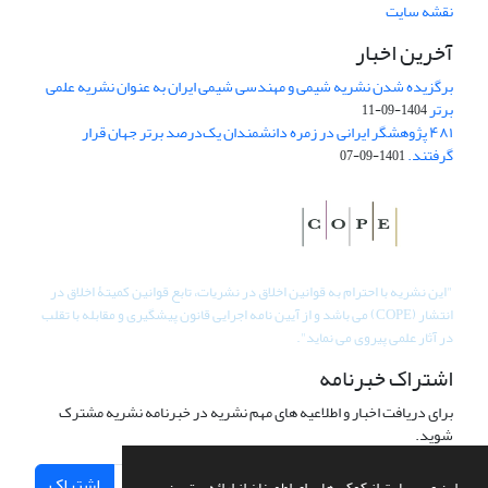
نقشه سایت
آخرین اخبار
برگزیده شدن نشریه شیمی و مهندسی شیمی ایران به عنوان نشریه علمی
برتر
1404-09-11
۴۸۱ پژوهشگر ایرانی در زمره دانشمندان یک‌درصد برتر جهان قرار
گرفتند.
1401-09-07
"
این نشریه با احترام به قوانین اخلاق در نشریات، تابع قوانین کمیتۀ اخلاق در
انتشار (COPE) می باشد و از آیین نامه اجرایی قانون پیشگیری و مقابله با تقلب
در آثار علمی پیروی می نماید".
اشتراک خبرنامه
برای دریافت اخبار و اطلاعیه های مهم نشریه در خبرنامه نشریه مشترک
شوید.
اشتراک
این وب سایت از کوکی ها برای اطمینان از ارائه بهترین