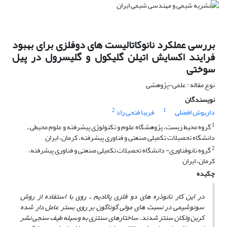
بررسی عملکرد نانوکاتالیست های دوفلزی برای بهبود
فرایند اکسایش اتیلن گلیکول و گلیسرول در پیل
سوختی
نوع مقاله : علمی-پژوهشی
نویسندگان
2
1
داریوش افضلی
فریبا فتحی راد
1
گروه محیط زیست، پژوهشگاه علوم و تکنولوژی پیشرفته و علوم محیطی ـ
دانشگاه تحصیلات تکمیلی صنعتی و فناوری پیشرفته، کرمان، ایران
2
گروه نانوفناوری- دانشگاه تحصیلات تکمیلی صنعتی و فناوری پیشرفته،
کرمان، ایران
چکیده
در
این کار نانوذره های دو فلزی پالادیم ـ روی با استفاده از روش
سونوشیمی در نسبت های مولی گوناگون بر روی بستر عامل دار شده
کربن ولکان سنتز شدند. ساختارهای سنتزی به وسیله طیف سنجی نشر