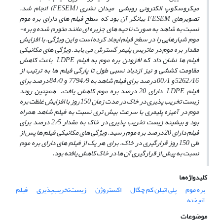
میکروسکوپ الکترونی روبشی میدان نشری (FESEM) انجام شد.
تصویرهای FESEM ببانگر آن بود که سطح فیلم­ های دارای بره­ موم
نسبت به شاهد به صورت ناحیه­ های جزیره ­ای مانند متورم شده و بره­
موم شیارهایی را در سطح فیلم ایجاد کرده است و این ویژگی، با افزایش
مقدار بره ­موم در ماتریس پلیمر گسترش می ­یابد. ویژگی ­های مکانیکی
فیلم ­ها نشان داد که افزودن بره­ موم به فیلم LDPE باعث کاهش
مقاومت کششی و نیز ازدیاد نسبی طول تا پارگی فیلم ­ها به ترتیب از
5262/16 و 00/1 درصد برای فیلم شاهد به 7794/9 و 84/0 درصد برای
فیلم LDPE دارای 20 درصد بره ­موم کاهش یافت.
همچنین روند
زیست ­تخریب­ پذیری در خاک در مدت زمان 150 روز با افزایش غلظت بره
­موم در آمیزه پلیمری با سرعت بیش­ تری نسبت به فیلم شاهد همراه
بود و بیشینه زیست ­تخریب­ پذیری در خاک به مقدار 2/5 درصد برای
فیلم دارای 20 درصد بره­ موم رسید. ویژگی­ های مکانیکی فیلم ­ها پس از
طی 150 روز قرار­گیری در خاک، برای هر یک از فیلم­ های دارای بره­ موم
نسبت به پیش از قرارگیری آن­ ها در خاک کاهش یافته بود.
کلیدواژه‌ها
بره موم
پلی اتیلن کم چگال
اکستروژن
زیست‌تخریب‌پذیری
فیلم
آمیخته
موضوعات