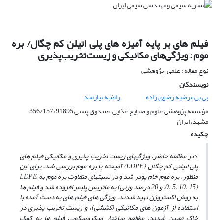
فیلم های بر پایه آمیزه های پلی اتیلن کم چگال/ بره
موم : ویژگی‌های مکانیکی و زیست‌تخریب‌پذیری
نوع مقاله : علمی-پژوهشی
نویسندگان
بی بی مرضیه رضوی زاده
راضیه نیازمند
مؤسسه پژوهشی علوم و صنایع غذایی، صندوق پستی 356/157/91895،
مشهد، ایران
چکیده
د
در مطالعه حاضر، ویژگی­های زیست ­تخریب ­پذیری و مکانیکی فیلم­ های
پلی ­اتیلنی کم چگال (LDPE) آمیخته با بره ­موم بررسی شد. برای این
منظور، بره ­موم خام پودر شد و در نسبت­های متفاوت بره­ موم به LDPE
(0، 5، 10، 15، و 20 درصد وزنی) به ماتریس پلیمر افزوده شد و فیلم­ ها
به روش اکستروژن تهیه شدند. ویژگی­ های فیلم­ های به­ دست آمده با
استفاده از آزمون­ های مکانیکی (کششی)، و زیست­ تخریب ­پذیری در
خاک تعیین شدند. مطالعه ساختار میکروسکوپی فیلم ­ها به کمک