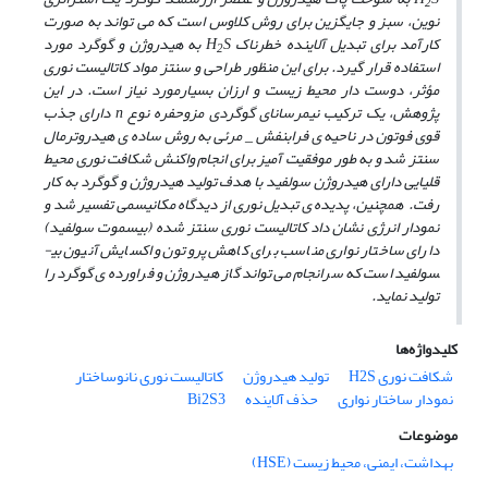
2
نوین، سبز و جایگزین برای روش کلاوس است که می­ تواند به صورت
کارآمد برای تبدیل آلاینده خطرناک H
S به هیدروژن و گوگرد مورد
2
استفاده قرار گیرد. برای این منظور طراحی و سنتز مواد کاتالیست نوری
مؤثر، دوست­ دار محیط زیست و ارزان­ بسیارمورد نیاز است. در این
پژوهش، یک ترکیب نیم­رسانای گوگردی مزوحفره نوع n دارای جذب
قوی فوتون در ناحیه­ ی فرابنفش _ مرئی به روش ساده ­ی هیدروترمال
سنتز شد و به ­طور موفقیت ­آمیز برای انجام واکنش شکافت نوری محیط
قلیایی دارای هیدروژن سولفید با هدف تولید هیدروژن و گوگرد به کار
رفت. هم­چنین، پدیده ­ی تبدیل نوری از دیدگاه مکانیسمی تفسیر شد و
نمودار انرژی نشان داد کاتالیست نوری سنتز شده (بیسموت سولفید)
دارای ساختار نواری مناسب برای کاهش پروتون و اکسایش آنیون بی­
سولفید است که سرانجام می­ تواند گاز هیدروژن و فراورده ­ی گوگرد را
تولید نماید.
کلیدواژه‌ها
شکافت نوری H2S
تولید هیدروژن
کاتالیست نوری نانوساختار
نمودار ساختار نواری
حذف آلاینده
Bi2S3
موضوعات
بهداشت، ایمنی، محیط زیست (HSE)