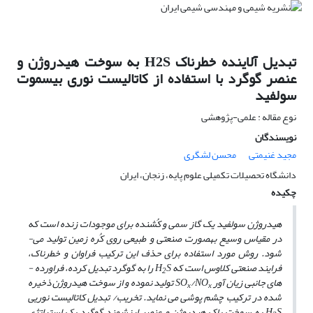
تبدیل آلاینده خطرناک H2S به سوخت هیدروژن و
عنصر گوگرد با استفاده از کاتالیست نوری بیسموت
سولفید
نوع مقاله : علمی-پژوهشی
نویسندگان
مجید غنیمتی
محسن لشگری
دانشگاه تحصیلات تکمیلی علوم پایه، زنجان، ایران
چکیده
هیدروژن سولفید یک گاز سمی و کُشنده برای موجودات زنده است که
در مقیاس وسیع به­صورت صنعتی و طبیعی روی کُره زمین تولید می­
شود. روش مورد استفاده برای حذف این ترکیب فراوان و خطرناک،
فرایند صنعتی کلاوس است که H
S را به گوگرد تبدیل کرده، فراورده ­
2
های جانبی زیان ­آور SO
/NO
تولید نموده و از سوخت هیدروژن ذخیره
x
x
شده در ترکیب چشم پوشی می ­نماید. تخریب/ تبدیل کاتالیست نوریی
H
S به سوخت پاک هیدروژن و عنصر ارزشمند گوگرد یک استراتژی