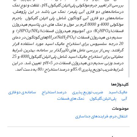
بررسی اثر تغییر جرم مولکولی پلی اتیلن گلیکول،pH ، غلظت و نوع نمک
درسامانه‌های دو فازی آبی پلیمر/ نمک می ­باشد در این پژوهش،
سامانه‌های دو فازی آبی گوناگون شامل پلی اتیلن گلیکول باجرم
مولکولی 4000 و 8000 گرم بر مول و نمک­ های دی پتاسیم هیدروژن
فسفات(K
HPO
) دی آمونیوم هیدروژن فسفات((NH
)
HPO
) و
2
4
4
2
4
سدیم دی هیدروژن فسفات (NaH
PO
)درpHهای گوناگون در دمای
2
4
20 درجه سلسیوس برای استخراج مالیک اسید مورد استفاده قرار
گرفتند. پس از بررسی عامل­ های تأثیرگذار بر سامانه، بهترین شرایط
عملیاتی برای استخراج مالیک اسید شامل پلی اتیلن گلیکول4000 و 25
درصد وزنی سدیم دی هیدروژن فسفات در 5=pH تعیین شد. در این
شرایط ضریب ‌توزیع ­پذیری 85/0 و درصد استخراج %80 به ­دست آمد.
کلیدواژه‌ها
مالیک اسید
ضریب توزیع پذیری
درصد استخراج
سامانه ی دو فازی
آبی
پلی اتیلن گلیکول
نمک های فسفات
موضوعات
انتقال جرم، فرایندهای جداسازی