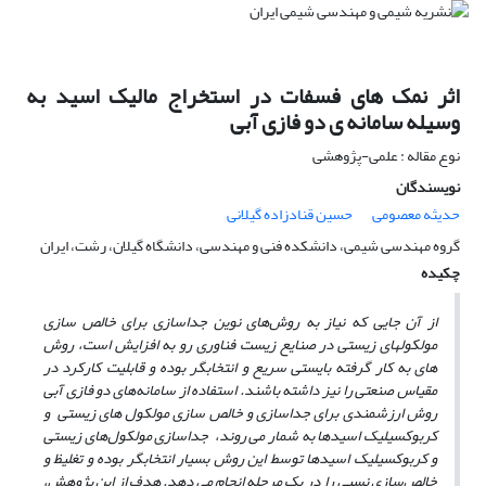
اثر نمک های فسفات در استخراج مالیک اسید به
وسیله سامانه ی دو فازی آبی
نوع مقاله : علمی-پژوهشی
نویسندگان
حدیثه معصومی
حسین قنادزاده گیلانی
گروه مهندسی شیمی، دانشکده فنی و مهندسی، دانشگاه گیلان، رشت، ایران
چکیده
از آن جایی که نیاز به روش‌های نوین جداسازی برای خالص سازی
مولکول­های زیستی در صنایع زیست ­فناوری رو به افزایش است، روش
های به کار گرفته بایستی سریع و انتخاب­گر بوده و قابلیت کارکرد در
مقیاس صنعتی را نیز داشته باشند. استفاده از سامانه‌های دو فازی آبی
روش ارزشمندی برای جداسازی و خالص سازی مولکول ­های زیستی و
کربوکسیلیک اسید­ها به شمار می ­روند، جداسازی مولکول‌های زیستی
و کربوکسیلیک اسید­­ها توسط این روش بسیار انتخاب­گر بوده و تغلیظ و
خالص‌سازی نسبی را در یک مرحله انجام می ­دهد. هدف از این پژوهش،