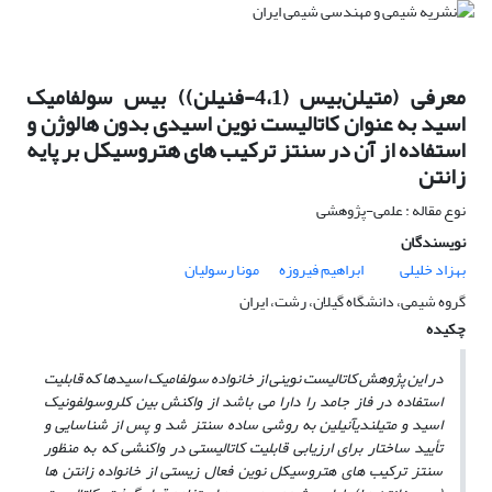
معرفی (متیلن‌بیس (4،1-فنیلن)) بیس سولفامیک
اسید به عنوان کاتالیست نوین اسیدی بدون هالوژن و
استفاده از آن در سنتز ترکیب های هتروسیکل بر پایه
زانتن
نوع مقاله : علمی-پژوهشی
نویسندگان
بهزاد خلیلی
ابراهیم فیروزه
مونا رسولیان
گروه شیمی، دانشگاه گیلان، رشت، ایران
چکیده
در این پژوهش کاتالیست نوینی از خانواده سولفامیک اسیدها که قابلیت
استفاده در فاز جامد را دارا می ­باشد از واکنش بین کلروسولفونیک
اسید و متیلن­دی­آنیلین به روشی ساده سنتز شد و پس از شناسایی و
تأیید ساختار برای ارزیابی قابلیت کاتالیستی در واکنشی که به منظور
سنتز ترکیب ­های هتروسیکل نوین فعال زیستی از خانواده زانتن ­ها