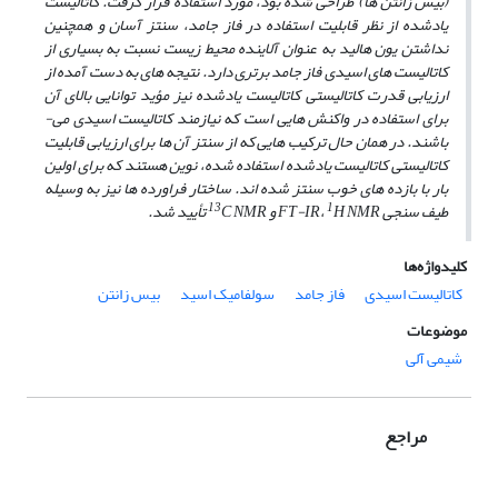
(بیس زانتن ­ها) طراحی شده بود، مورد استفاده قرار گرفت. کاتالیست
یادشده از نظر قابلیت استفاده در فاز جامد، سنتز آسان و همچنین
نداشتن یون هالید به عنوان آلاینده محیط زیست نسبت به بسیاری از
کاتالیست­ های اسیدی فاز جامد برتری دارد. نتیجه­ های به دست آمده از
ارزیابی قدرت کاتالیستی کاتالیست یادشده نیز مؤید توانایی بالای آن
برای استفاده در واکنش­ هایی است که نیازمند کاتالیست اسیدی می­
باشند. در همان حال ترکیب­ هایی که از سنتز آن ها برای ارزیابی قابلیت
کاتالیستی کاتالیست یادشده استفاده شده، نوین هستند که برای اولین
بار با بازده ­های خوب سنتز شده اند. ساختار فراورده­ ها نیز به وسیله
13
1
طیف سنجی FT-IR،
H NMR و
C NMR تأیید شد.
کلیدواژه‌ها
کاتالیست اسیدی
فاز جامد
سولفامیک اسید
بیس ‌زانتن
موضوعات
شیمی آلی
مراجع