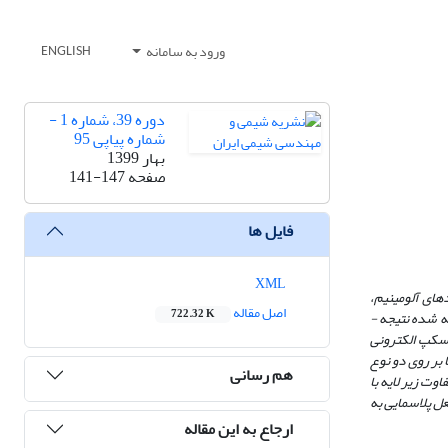
ورود به سامانه
ENGLISH
دوره 39، شماره 1 -
شماره پیاپی 95
بهار 1399
صفحه
141-147
فایل ها
XML
دهای آلومینیم،
اصل مقاله
722.32 K
تیتانیوم و سیلیس استفاده از جت پلاسمای تولید شده در مشعل پلاسما می ­باشد. در این پژوهش پس از شرح مختصر در مورد ویژگی­ های مشعل پلاسمای طراحی و ساخته شده نتیجه ­
وسکپ الکترونی
 بر روی دو نوع
هم رسانی
ت زیر لایه با
ل پلاسمایی به
ارجاع به این مقاله