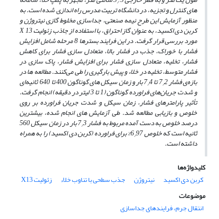
/
‌های کنترل و تجزیه، در دانشگاه تربیت مدرس راه ‌اندازی شده است. به
منظور آزمایش این طرح نیمه صنعتی، جداسازی مخلوط گازی نیتروژن و
کربن دی اکسید، به ‌عنوان گاز احتراق، با استفاده از جاذب زئولیت
13
X
مورد بررسی قرار گرفت.
در این فرایند بسترها 8 مرحله شامل
افزایش
فشار با خوراک، جذب در فشار بالا، متعادل‌ سازی فشار برای کاهش
فشار، تخلیه، متعادل‌ سازی فشار برای افزایش فشار، پاک سازی در
فشار متوسط، تخلیه در خلاء و پیش ‌بارگیری را طی می‌کنند.
مطالعه‌ ها در
بازه‌ی فشار 7
2 تا 7
4 بار و زمان سیکل ‌های گوناگون 400 تا 640 ثانیه
ای
/
/
و شدت جریان‌های فراورده گوناگون (1 تا 3 لیتر در دقیقه) انجام گرفت.
تأثیر پارامترهای فشار، زمان سیکل و شدت جریان فراورده بر روی
خلوص و بازیابی مطالعه شد.
طی آزمایش ‌های انجام شده، بیشترین
درصد خلوص به دست آمده مربوط به فشار 7
3 بار در زمان سیکل 560
/
ثانیه است که خلوص 6
97% برای فراورده (کربن دی اکسید) را به همراه
/
داشته است.
کلیدواژه‌ها
کربن دی اکسید
نیتروژن
جذب سطحی با تناوب خلاء
زئولیت X13
موضوعات
انتقال جرم، فرایندهای جداسازی