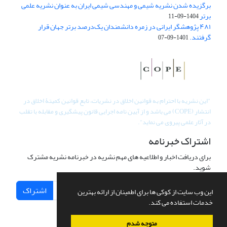
برگزیده شدن نشریه شیمی و مهندسی شیمی ایران به عنوان نشریه علمی
برتر
1404-09-11
۴۸۱ پژوهشگر ایرانی در زمره دانشمندان یک‌درصد برتر جهان قرار
گرفتند.
1401-09-07
"
این نشریه با احترام به قوانین اخلاق در نشریات، تابع قوانین کمیتۀ اخلاق در
انتشار (COPE) می باشد و از آیین نامه اجرایی قانون پیشگیری و مقابله با تقلب
در آثار علمی پیروی می نماید".
اشتراک خبرنامه
برای دریافت اخبار و اطلاعیه های مهم نشریه در خبرنامه نشریه مشترک
شوید.
اشتراک
این وب سایت از کوکی ها برای اطمینان از ارائه بهترین
خدمات استفاده می کند.
متوجه شدم