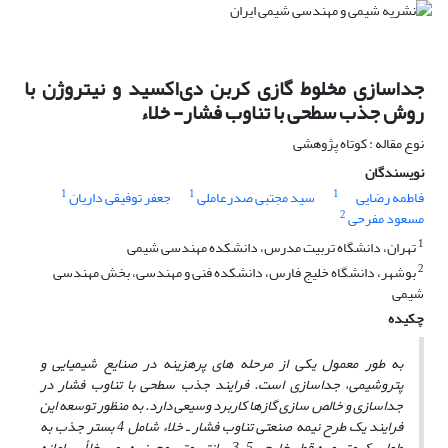
جداسازی مخلوط گازی کربن دی‌اکسید و نیتروژن با
روش جذب سطحی با تناوب فشار- خلاء
نوع مقاله : کوتاه پژوهشی
نویسندگان
1
1
1
فاطمه رضایی
سید مجتبی صدرعاملی
جعفر توفیقی داریان
2
مسعود مفرحی
1
تهران، دانشگاه تربیت مدرس، دانشکده مهندسی شیمی
2
بوشهر، دانشگاه خلیج فارس، دانشکده فنی و مهندسی، بخش مهندسی
شیمی
چکیده
به ‌طور معمول یکی از مرحله‌ های پرهزینه در صنایع شیمیایی و
پتروشیمی، جداسازی است. فرایند جذب سطحی
با تناوب فشار در
جداسازی و خالص ‌سازی گازها کاربرد وسیعی دارد. به منظور توسعه این
فرایند یک طرح نیمه صنعتی تناوب فشار ـ خلاء شامل 4 بستر جذب به
طول یک متر و به قطر خارجی 5
3 سانتی ‌متر، مجهز به پمپ خلأ، سامانه