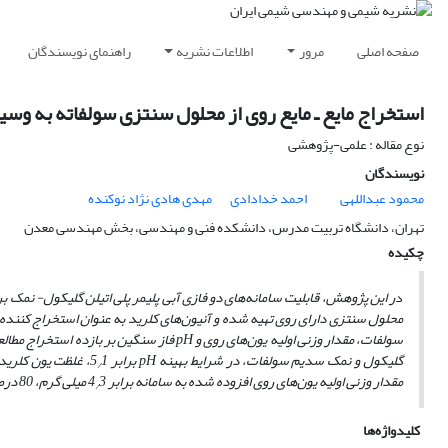
صفحه اصلی
مرور
اطلاعات نشریه
راهنمای نویسندگان
استخراج مایع ـ مایع روی از محلول سنتزی سولفاته به وسیل
نوع مقاله : علمی-پژوهشی
نویسندگان
محمود عبداللهی
احمد خدادادی
مهدی هادی نژاد نوکنده
تهران، دانشگاه تربیت مدرس، دانشکده فنی و مهندسی، بخش مهندسی معدن
چکیده
د
ر این پژوهش، قابلیت سامانه‌های دو فازی آبی پلیمر پلی اتیلن گلیکول- نمک ب
محلول سنتزی دارای روی تهیه شده و آنیون‌های کلرید به ‌عنوان استخراج کننده غ
سولفات، مقدار وزنی اولیه یون‌های روی و
pH
فاز سنگین بر بازده استخراج مطالعه
گلیکول و نمک سدیم سولفات، در شرایط بهینه
pH
برابر 5
1، غلظت یون کلرید برابر 1مول بر لیتر، محلول دارای 50% وزنی پلیمر 1500
/
مقدار وزنی اولیه یون‌های روی افزوده شده به سامانه برابر 4
3 میلی گرم، 80 درصد یون‌های روی را از محلول‌های سنتزی آن استخراج نمودند.
/
کلیدواژه‌ها