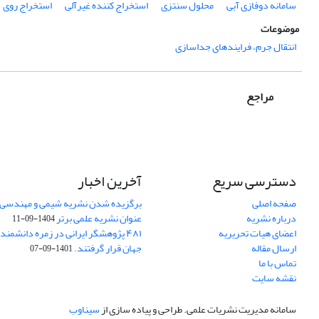
سامانه دوفازی آبی
محلول سنتزی
استخراج کننده غیرآلی
استخراج روی
موضوعات
انتقال جرم، فرایندهای جداسازی
مراجع
دسترسی سریع
آخرین اخبار
صفحه اصلی
برگزیده شدن نشریه شیمی و مهندسی ش
درباره نشریه
عنوان نشریه علمی برتر
1404-09-11
اعضای هیات تحریریه
۴۸۱ پژوهشگر ایرانی در زمره دانشمن
ارسال مقاله
جهان قرار گرفتند.
1401-09-07
تماس با ما
نقشه سایت
سامانه مدیریت نشریات علمی.
طراحی و پیاده سازی از
سیناوب