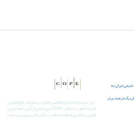
یمی ایران به
دان یک‌درصد برتر
"
این نشریه با احترام به قوانین اخلاق در نشریات، تابع قوانین
کمیتۀ اخلاق در انتشار (COPE) می باشد و از آیین نامه اجرایی
قانون پیشگیری و مقابله با تقلب در آثار علمی پیروی می نماید".