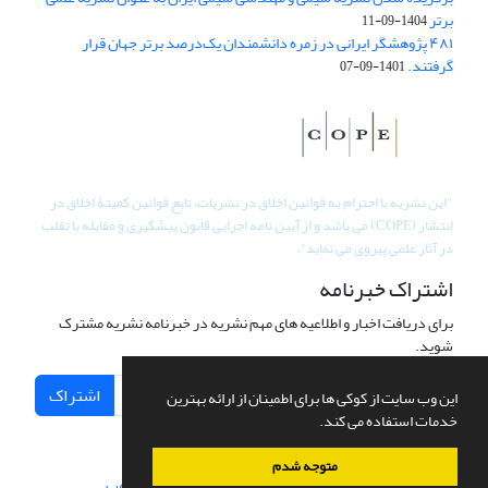
برتر
1404-09-11
۴۸۱ پژوهشگر ایرانی در زمره دانشمندان یک‌درصد برتر جهان قرار
گرفتند.
1401-09-07
"
این نشریه با احترام به قوانین اخلاق در نشریات، تابع قوانین کمیتۀ اخلاق در
انتشار (COPE) می باشد و از آیین نامه اجرایی قانون پیشگیری و مقابله با تقلب
در آثار علمی پیروی می نماید".
اشتراک خبرنامه
برای دریافت اخبار و اطلاعیه های مهم نشریه در خبرنامه نشریه مشترک
شوید.
اشتراک
این وب سایت از کوکی ها برای اطمینان از ارائه بهترین
خدمات استفاده می کند.
متوجه شدم
سامانه مدیریت نشریات علمی.
طراحی و پیاده سازی از
سیناوب