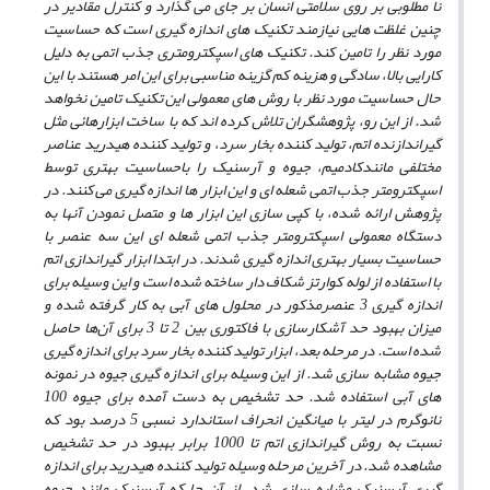
نا مطلوبی بر روی سلامتی انسان بر جای می گذارد و کنترل مقادیر در
چنین غلظت هایی نیازمند تکنیک های اندازه گیری است که حساسیت
مورد نظر را تامین کند. تکنیک های اسپکترومتری جذب اتمی به دلیل
کارایی بالا، سادگی و هزینه کم گزینه مناسبی برای این امر هستند با این
حال حساسیت مورد نظر با روش های معمولی این تکنیک تامین نخواهد
شد. از این رو، پژوهشگران تلاش کرده اند که با ساخت ابزارهائی مثل
گیراندازنده اتم، تولید کننده بخار سرد، و تولید کننده هیدرید عناصر
مختلفی مانندکادمیم، جیوه و آرسنیک را باحساسیت بهتری توسط
اسپکترومتر جذب اتمی شعله ای و این ابزار ها اندازه گیری می کنند. در
پژوهش ارائه شده، با کپی سازی این ابزار ها و متصل نمودن آنها به
دستگاه معمولی اسپکترومتر جذب اتمی شعله ای این سه عنصر با
حساسیت بسیار بهتری اندازه گیری شدند. در ابتدا ابزار گیراندازی اتم
با استفاده از لوله کوارتز شکاف دار ساخته شده است و این وسیله برای
اندازه گیری 3 عنصرمذکور در محلول های آبی به کار گرفته شده و
میزان بهبود حد آشکارسازی با فاکتوری بین 2 تا 3 برای آن‌ها حاصل
شده است. در مرحله بعد، ابزار تولید کننده بخار سرد برای اندازه گیری
جیوه مشابه سازی شد. از این وسیله برای اندازه گیری جیوه در نمونه
های آبی استفاده شد. حد تشخیص به دست آمده برای جیوه 100
نانوگرم در لیتر با میانگین انحراف استاندارد نسبی 5 درصد بود که
نسبت به روش گیراندازی اتم تا 1000 برابر بهبود در حد تشخیص
مشاهده شد. در آخرین مرحله وسیله تولید کننده هیدرید برای اندازه
گیری آرسنیک مشابه سازی شد. از آن جا که آرسنیک مانند جیوه