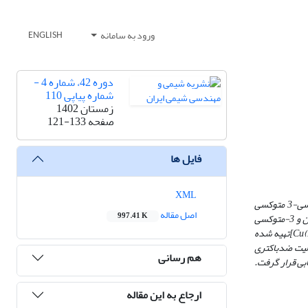
ورود به سامانه
ENGLISH
دوره 42، شماره 4 -
شماره پیاپی 110
زمستان 1402
صفحه
121-133
فایل ها
XML
] و 3-((2-هیدروکسی-3 متوکسی
اصل مقاله
997.41 K
از واکنش تراکمی پیش لیگاند5-برومو-3-هیدروکسی بنزالدهید با2-متیل-3-آمینو-کینازولین و 3-متوکسی
تهیه شده
لیت ضدباکتری
هم رسانی
ابی قرار گرفت.
ارجاع به این مقاله