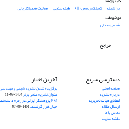
کلیدواژه‌ها
باز شیف
کمپلکس مس (II)
طیف سنجی
فعالیت ضدباکتریایی
موضوعات
شیمی معدنی
مراجع
دسترسی سریع
آخرین اخبار
صفحه اصلی
برگزیده شدن نشریه شیمی و مهندسی ش
درباره نشریه
عنوان نشریه علمی برتر
1404-09-11
اعضای هیات تحریریه
۴۸۱ پژوهشگر ایرانی در زمره دانشمن
ارسال مقاله
جهان قرار گرفتند.
1401-09-07
تماس با ما
نقشه سایت