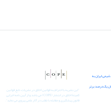
یمی ایران به
دان یک‌درصد برتر
"
این نشریه با احترام به قوانین اخلاق در نشریات، تابع قوانین
کمیتۀ اخلاق در انتشار (COPE) می باشد و از آیین نامه اجرایی
قانون پیشگیری و مقابله با تقلب در آثار علمی پیروی می نماید".