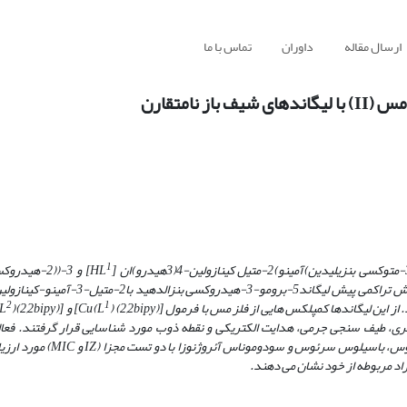
ارسال مقاله
داوران
تماس با ما
امتقارن
1
HL
2
1
[Cu(L
) (2,2bipy)]
و
[Cu(L
)(2,2bipy)]
ری،
طیف سنجی جرمی،
هدایت الکتریکی و نقطه ذوب مورد شناسایی قرار گرفتند.
فعا
رئوس، باسیلوس سرئوس و سودوموناس آئروژنوزا با دو تست مجزا (
IZ
و
MIC
) مورد ارزی
د مربوطه از خود نشان می ­دهند.