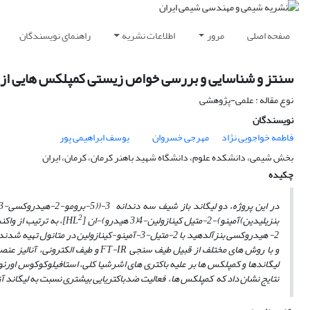
صفحه اصلی
مرور
اطلاعات نشریه
راهنمای نویسندگان
سنتز و شناسایی و بررسی خواص زیستی کمپلکس هایی ازمس (II) با لیگاندهای شیف باز ن
نوع مقاله : علمی-پژوهشی
نویسندگان
فاطمه خواجویی نژاد
مهرجی خسروان
یوسف ابراهیمی پور
بخش شیمی، دانشکده علوم، دانشگاه شهید باهنر کرمان، کرمان، ایران
چکیده
در این پروژه، دو لیگاند باز شیف سه دندانه 3-((5-برومو-2-هیدروکسی-3-متوکسی بنزیلیدین)آمینو)2-متیل کینازولین-4(3هیدرو)ان [
2
بنزیلیدین)آمینو)-2-متیل کینازولین-4(3 هیدرو)-ان [
HL
]،
به ترتیب
2- هیدروکسی بنزآلدهید با 2-متیل-3-آمینو-کینازولین در متانول تهیه شدند. از این لیگاندها کمپلکس ­هایی از فلز مس با فرمول
و با روش­ های مختلف از قبیل طیف سنجی
FT-IR
و طیف الکترونی، آنالیز عنص
لیگاندها و کمپلکس ­ها بر علیه باکتری­ های اشرشیا کلی، استافیلوکوکوس او
نتایج نشان داد که
کمپلکس­ ها، فعالیت ضدباکتری
ایی
بیشتری نسبت به لیگاند آزا