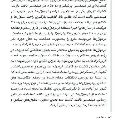
گسترده‌ای در مهندسی پزشکی و به ویژه در مهندسی بافت دارند.
قابلیت تزریق یکی از مهم‌ترین خواص ترموژل‌ها برای کاربرد در
مهندسی بافت است که تطابق بالا، قابلیت بارگیری راحت سلو‌ل‌ها و
فاکتور‌های رشد و کمک به بازسازی بافت را به این هیدروژل‌ها القا
می‌کند. در سال‌های اخیر استفاده از ترموژل‌ها در دارو رسانی و مطالعه
بر روی سامانه‌های دارو رسانی ترموژلی نیز بسیار متداول شده است.
ترموژل‌ها می‌توانند دارو را به‌صورت هدفمند به محل مورد نظر
برسانند و با محافظت از دارو در بدن، طول عمر دارو را افزایش دهند.
ترموژل‌ها همچنین به دلیل ساختار سه بعدی متخلخلی که دارند، در
پژوهش‌های مختلفی به عنوان محیط کشت سلولی مناسب مورد توجه
قرار گرفته‌اند. به علاوه این مواد به عنوان غشای خود تمیز شونده به
دلیل داشتن قابلیت در کاهش کپسوله سازی فیبری و تسهیل انتشار
آنالیت در حسگرهای زیستی استفاده شده‌اند. در این مقاله سعی شد که
در ابتدا به بررسی تحقیقات انجام شده در زمینه مکانیسم های
عملکردی ترموژل‌‌ها و پیشرفت‌های حاصل شده در این زمینه پرداخته
شود. در ادامه نیز با نگرشی کاربردی، تحقیقات انجام شده در زمینه
استفاده از ترموژل‌ها در مهندسی پزشکی مانند استفاده در دارو
رسانی، مهندسی بافت، کشت سه بعدی سلول/ سلول‌‌های بنیادی و
غشاها و حسگرها مورد بررسی قرار گرفت.
کلیدواژه‌ها