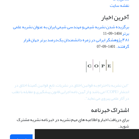
نقشه سایت
آخرین اخبار
برگزیده شدن نشریه شیمی و مهندسی شیمی ایران به عنوان نشریه علمی
برتر
1404-09-11
۴۸۱ پژوهشگر ایرانی در زمره دانشمندان یک‌درصد برتر جهان قرار
گرفتند.
1401-09-07
"
این نشریه با احترام به قوانین اخلاق در نشریات، تابع قوانین کمیتۀ اخلاق در
انتشار (COPE) می باشد و از آیین نامه اجرایی قانون پیشگیری و مقابله با تقلب
در آثار علمی پیروی می نماید".
اشتراک خبرنامه
برای دریافت اخبار و اطلاعیه های مهم نشریه در خبرنامه نشریه مشترک
شوید.