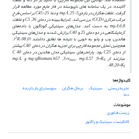
آلاینده، در یک سامانه ‌های ناپیوسته در فاز مایع مورد مطالعه قرار
گرفت. غلظت هگزان در بازه‌ی
25-5
mg/L
و دما
°
C
45-25 بر اساس طرح
مرکب مرکزی (
CCD
) بررسی شد. شرایط بهینه در دمای
°
36 و غلظت
5
C
/
6
mg/L
8 به دست آمد. مدل‌های سینتیکی گوناگون با داده‌های
/
آزمایشگاهی در دو دمای 25 و
°
C
40 برازش شدند و مدل‌های سینتیکی
2
هالدین، وب و یانو به خوبی با نتیجه ‌ها تطابق داشتند (98
0<
R
).
/
هم‌چنین تمایل مجموعه قارچی برای تجزیه هگزان در دمای
°
C
40 بیشتر
از دمای
°
25 بود. پارامترهای سینتیکی مدل هالدین در دمای
C
°
40
C
عبارتند از
K
=
9
57
mg/L
،
ν
=
3
57
mg/gBiomass·h
و
mg/L
/
max
/
S
.
4
8
20
=
K
/
I
کلیدواژه‌ها
تجزیه زیستی
سینتیک
نرمال هگزان
سوبسترای بازدارنده
دما
موضوعات
زیست فناوری
کاتالیست، سینتیک و راکتور