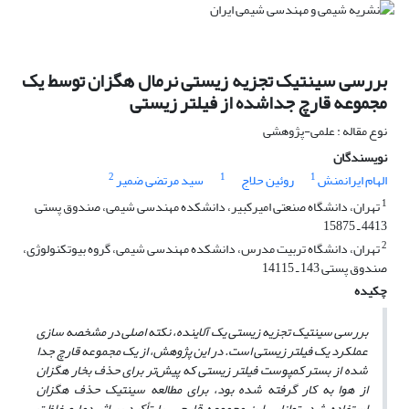
بررسی سینتیک تجزیه زیستی نرمال هگزان توسط یک
مجموعه قارچ جداشده از فیلتر زیستی
نوع مقاله : علمی-پژوهشی
نویسندگان
2
1
1
الهام ایرانمنش
روئین حلاج
سید مرتضی ضمیر
1
تهران، دانشگاه صنعتی امیرکبیر، دانشکده مهندسی شیمی، صندوق پستی
4413 ـ 15875
2
تهران، دانشگاه تربیت مدرس، دانشکده مهندسی شیمی، گروه بیوتکنولوژی،
صندوق پستی 143 ـ 14115
چکیده
بررسی سینتیک تجزیه زیستی یک آلاینده‌، نکته اصلی در مشخصه سازی
عملکرد یک فیلتر زیستی است. در این پژوهش، از یک مجموعه قارچ جدا
شده از بستر کمپوست فیلتر زیستی که پیش‌تر برای حذف بخار هگزان
از هوا به کار گرفته شده بود، برای مطالعه سینتیک حذف هگزان
استفاده شد. توانایی این مجموعه قارچی، با تأکید بر اثر دما و غلظت