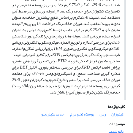
شد. نسبت 25/0، 5/0 و 75/0 گرم جاذب رس و پوسته تخم ­مرغ در
کامپوزیت کیتوزان برای حذف رنگ بعد از غوطه­ ورسازی در محیط آبی
استفاده شد. نسبت 25/0 گرم بر اساس نتایج بیشترین حذف به­ عنوان
نمونه بهینه انتخاب شد. میزان حذف رنگ در غلظت 15 پی پی ام آلاینده
متیلن بلو و 25/0 گرم بر لیتر جاذب توسط کامپوزیت نهایی به ­عنوان
نمونه بهینه ارزیابی شد. نمونه­ ها با روش­ های پراکندگی نور دینامیکی
DLS برای بررسی اندازه و توزیع اندازه، میکروسکوپ الکترونی روبشی
SEM و میکروسکوپ الکترونی عبوری TEM برای ارزیابی شکل و اندازه،
ﻃﯿﻒﺳﻨﺠﯽ ﭘﺮاﮐﻨﺪﮔﯽ اﻧﺮژی ﭘﺮﺗﻮ اﯾﮑﺲ EDS برای آنالیز شیمیایی طیف­
سنجی، مادون قرمز تبدیل فوریه FTIR برای تعیین گروه ­های عاملی،
پراش اشعه ایکس XRD برای بررسی ساختار بلوری، آنالیز BET برای
اندازه­ گیری مساحت سطح، و اسپکتروفوتومتر UV-vis برای مطالعه
میزان حذف بررسی شد. بر اساس نتایج کامپوزیت کیتوزان حاوی 25/0
گرم رس و پوسته تخم­ مرغ به­ عنوان نمونه بهینه، بیشترین (94 درصد)
حذف رنگ متیلن بلو از محلول آبی را نشان داد.
کلیدواژه‌ها
کیتوزان
رس
پوسته تخم مرغ
حذف متیلن بلو
موضوعات
نانو شیمی