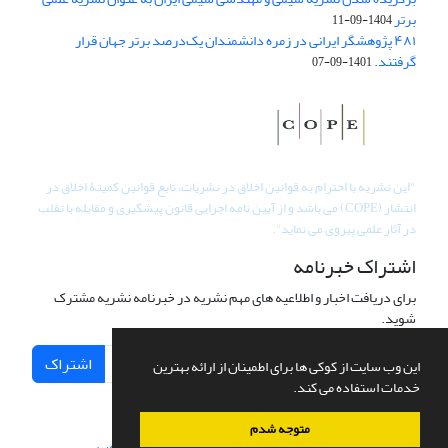
برتر
1404-09-11
۴۸۱ پژوهشگر ایرانی در زمره دانشمندان یک‌درصد برتر جهان قرار
گرفتند.
1401-09-07
"
این نشریه با احترام به قوانین اخلاق در نشریات، تابع قوانین کمیتۀ اخلاق در
انتشار (COPE) می باشد و از آیین نامه اجرایی قانون پیشگیری و مقابله با تقلب
در آثار علمی پیروی می نماید".
اشتراک خبرنامه
برای دریافت اخبار و اطلاعیه های مهم نشریه در خبرنامه نشریه مشترک
شوید.
اشتراک
این وب سایت از کوکی ها برای اطمینان از ارائه بهترین
خدمات استفاده می کند.
متوجه شدم
سامانه مدیریت نشریات علمی.
طراحی و پیاده سازی از
سیناوب