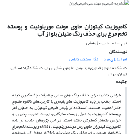
کامپوزیت کیتوزان حاوی مونت موریلونیت و پوسته
تخم مرغ برای حذف رنگ متیلن بلو از آب
نوع مقاله : علمی-پژوهشی
نویسندگان
افرا عزیزی فرد
نگار معتکف کاظمی
دانشکده علوم و فناوری‌های نوین، علوم پزشکی تهران، دانشگاه آزاد اسلامی،
تهران، ایران
چکیده
طراحی جاذب­ها برای حذف رنگ ­های سمی پیشرفت چشمگیری کرده
است. جاذب بر پایه کامپوزیت­ های پلیمری با کاربردهای بالقوه متنوع
حائز اهمیت هستند. استفاده از پلیمر طبیعی کیتوزان به­ عنوان فاز
پیوسته کامپوزیت به ­دلیل زیست­ سازگاری، زیست­ تخریب پذیری، و
خواص متمایز گسترش یافته است. در این پژوهش جاذب بر پایه
کامپوزیت کیتوزان حاوی رس مونت­موریلونیت (MMT) و پوسته تخم ­مرغ
با الهام از طبیعت برای حذف رنگ متیلن بلو (MB) از محلول آبی استفاده