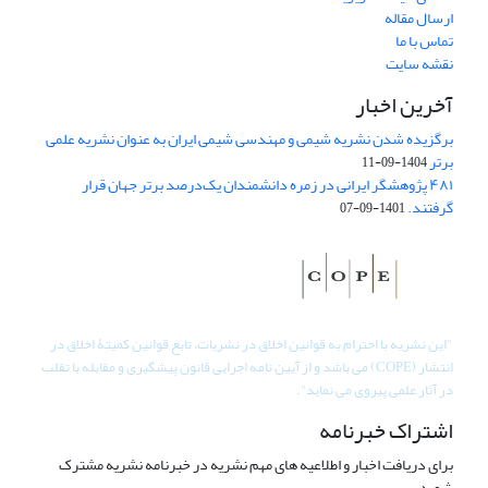
ارسال مقاله
تماس با ما
نقشه سایت
آخرین اخبار
برگزیده شدن نشریه شیمی و مهندسی شیمی ایران به عنوان نشریه علمی
برتر
1404-09-11
۴۸۱ پژوهشگر ایرانی در زمره دانشمندان یک‌درصد برتر جهان قرار
گرفتند.
1401-09-07
"
این نشریه با احترام به قوانین اخلاق در نشریات، تابع قوانین کمیتۀ اخلاق در
انتشار (COPE) می باشد و از آیین نامه اجرایی قانون پیشگیری و مقابله با تقلب
در آثار علمی پیروی می نماید".
اشتراک خبرنامه
برای دریافت اخبار و اطلاعیه های مهم نشریه در خبرنامه نشریه مشترک
شوید.