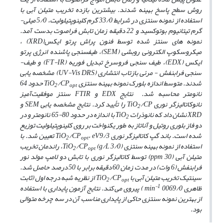
روش سطح پاسخ بهینه شدند. بیشترین بازده تخریب متیلن آبی با
استفاده از نمونه سنتزی در شرایط 33/0 گرم کلینوپتیلولیت، 5/0 میلی­
گرم تیتانیوم بوتوکسید و 22 دقیقه زمان تابش فراصوت بدست آمد.
نمونه ­های سنتز شده توسط فنون پراش پرتو ایکس(XRD) ،
میکروسکوپ الکترونی روبشی (SEM)، طیف­سنجی پاشنده­ انرژی پرتو
ایکس (EDX)، طیف ­سنجی فروسرخ تبدیل فوریه (FT-IR) و طیف­
سنجی فرابنفش - مرئی بازتاب انتشاری (UV-Vis DRS) مشخصه­ یابی
شدند. متوسط اندازه بلورک نمونه بهینه سنتزی TiO
/CP
حدود 64
2
opt
نانومتر محاسبه شد. نتایج EDX و FTIR سنتز موفقیت‌آمیز
نانوکاتالیزگر نوری TiO
/CP را تأیید کرد. نتایج مشخصه ­یابی SEM و
2
XRD نشان داد که نانوذرات TiO
با اندازه در حدود 80-65 نانومتر و در
2
دو فاز بلوری روتیل و آناتاز به طور یکنواخت بر روی کلینوپتیلولیت توزیع
شده است. باند گپ کاتالیزگر نوری TiO
/CP
، eV9/3 تعیین شد. با
2
opt
استفاده از نمونه بهینه سنتزی TiO
/CP
(g/L 3/0)، راندمان تخریب
2
opt
متیلن آبی (ppm 30) توسط کاتالیزگر نوری با تابش دو لامپ مولد نور
فرابنفش (6 وات) در مدت زمان 60 دقیقه برابر با 50 درصد حاصل شد.
سینتیک تخریب متیلن آبی با TiO
/CP
از نظریه شبه درجه اول (ثابت
2
opt
-1
ظاهری min
0069/0 ) پیروی می­ کند. نتایج آزمون پایداری با استفاده
از بهترین نمونه سنتزی حاکی از پایداری مناسب آن در سه چرخه متوالی
بود.