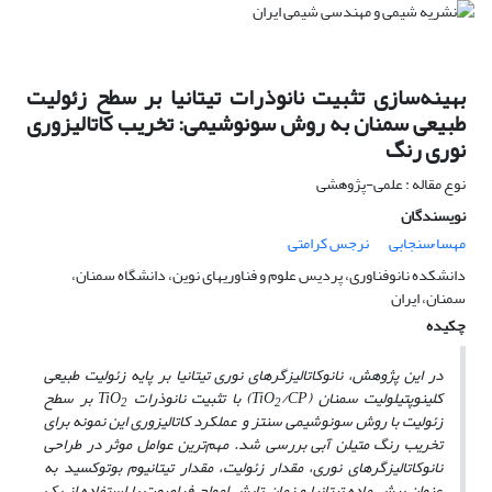
بهینه‌سازی تثبیت نانوذرات تیتانیا بر سطح زئولیت
طبیعی سمنان به روش سونوشیمی: تخریب کاتالیزوری
نوری رنگ
نوع مقاله : علمی-پژوهشی
نویسندگان
مهسا ُسنجابی
نرجس کرامتی
دانشکده نانوفناوری، پردیس علوم و فناوریهای نوین، دانشگاه سمنان،
سمنان، ایران
چکیده
در این پژوهش، نانوکاتالیزگر­های نوری تیتانیا بر پایه زئولیت طبیعی
کلینوپتیلولیت سمنان (TiO
/CP) با تثبیت نانوذرات TiO
بر سطح
2
2
زئولیت با روش سونوشیمی سنتز و عملکرد کاتالیزوری این نمونه برای
تخریب رنگ متیلن آبی بررسی شد. مهم‌ترین عوامل موثر در طراحی
نانوکاتالیزگر­های نوری، مقدار زئولیت، مقدار تیتانیوم بوتوکسید به
عنوان پیش ماده تیتانیا و زمان تابش امواج فراصوت با استفاده از یک